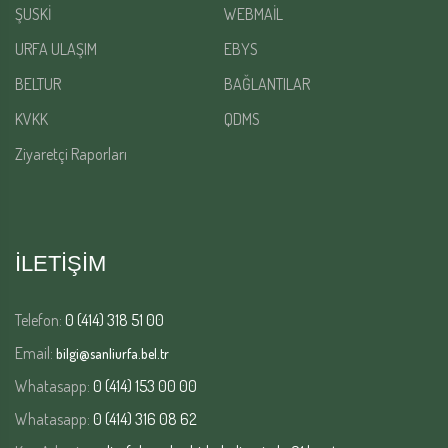
ŞUSKİ
WEBMAİL
URFA ULAŞIM
EBYS
BELTUR
BAĞLANTILAR
KVKK
QDMS
Ziyaretçi Raporları
İLETİŞİM
Telefon:
0 (414) 318 51 00
Email:
bilgi@sanliurfa.bel.tr
Whatasapp:
0 (414) 153 00 00
Whatasapp:
0 (414) 316 08 62