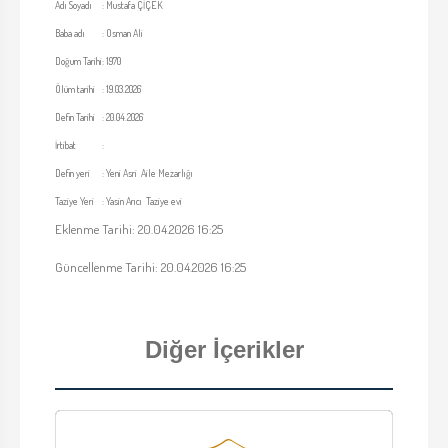
Adı Soyadı
:
Mustafa ÇİÇEK
Baba adı
:
Osman Ali
Doğum Tarihi
:
1970
Ölüm tarihi
:
19.03.2026
Defin Tarihi
:
20.04.2026
İrtibat
:
Defin yeri
:
Yeni Asri Aile Mezarlığı
Taziye Yeri
:
Yasin Arıcı Taziye evi
Eklenme Tarihi: 20.04.2026 16:25
Güncellenme Tarihi: 20.04.2026 16:25
Diğer İçerikler