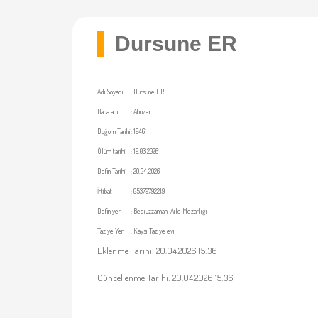
Dursune ER
Adı Soyadı
:
Dursune ER
Baba adı
:
Abuzer
Doğum Tarihi
:
1946
Ölüm tarihi
:
19.03.2026
Defin Tarihi
:
20.04.2026
İrtibat
:
05379792219
Defin yeri
:
Bediüzzaman Aile Mezarlığı
Taziye Yeri
:
Kaysı Taziye evi
Eklenme Tarihi: 20.04.2026 15:36
Güncellenme Tarihi: 20.04.2026 15:36