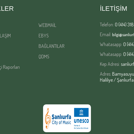
KLER
İLETİŞİM
Telefon:
0 (414) 318
WEBMAİL
Email:
bilgi@sanliurf
LAŞIM
EBYS
Whatasapp:
0 (414
BAĞLANTILAR
Whatasapp:
0 (414
QDMS
Kep Adresi:
sanliur
çi Raporları
Adres:
Bamyasuyu M
Haliliye / Şanlıurfa