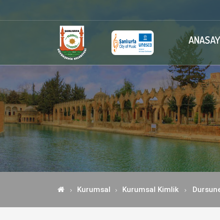
ANASAY
Kurumsal
Kurumsal Kimlik
Dursune