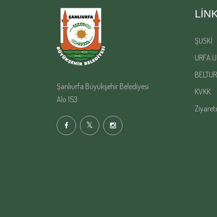
LIN
ŞUSKİ
URFA U
BELTUR
Şanlıurfa Büyükşehir Belediyesi
KVKK
Alo 153
Ziyaret