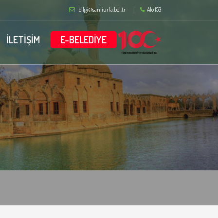
bilgi@sanliurfa.bel.tr
Alo 153
İLETİŞİM
E-BELEDİYE