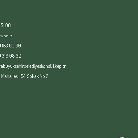
 51 00
a.bel.tr
) 153 00 00
) 316 08 62
fabuyuksehirbelediyesi@hs01.kep.tr
ahallesi 154. Sokak No:2