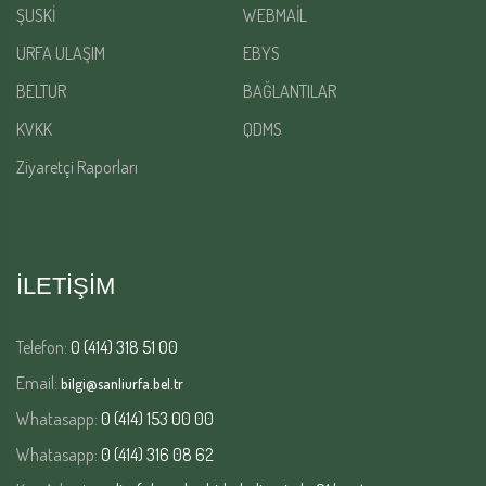
ŞUSKİ
WEBMAİL
URFA ULAŞIM
EBYS
BELTUR
BAĞLANTILAR
KVKK
QDMS
Ziyaretçi Raporları
İLETİŞİM
Telefon:
0 (414) 318 51 00
Email:
bilgi@sanliurfa.bel.tr
Whatasapp:
0 (414) 153 00 00
Whatasapp:
0 (414) 316 08 62