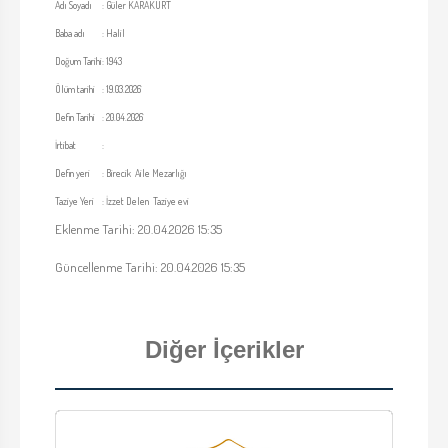
Adı Soyadı
:
Güler KARAKURT
Baba adı
:
Halil
Doğum Tarihi
:
1943
Ölüm tarihi
:
19.03.2026
Defin Tarihi
:
20.04.2026
İrtibat
:
Defin yeri
:
Birecik Aile Mezarlığı
Taziye Yeri
:
İzzet Delen Taziye evi
Eklenme Tarihi: 20.04.2026 15:35
Güncellenme Tarihi: 20.04.2026 15:35
Diğer İçerikler