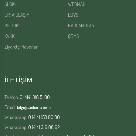
ŞUSKİ
WEBMAİL
URFA ULAŞIM
EBYS
BELTUR
BAĞLANTILAR
KVKK
QDMS
Ziyaretçi Raporları
İLETİŞİM
Telefon:
0 (414) 318 51 00
Email:
bilgi@sanliurfa.bel.tr
Whatasapp:
0 (414) 153 00 00
Whatasapp:
0 (414) 316 08 62