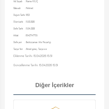
Adı Soyadı
:
Naime KILIÇ
Baba adı
:
Mehmet
Doğum Tarihi
:
1953
Ölüm tarihi
:
15.03.2026
Defin Tarihi
:
15.04.2026
İrtibat
:
05427147755
Defin yeri
:
Bediüzzaman Aile Mezarlığı
Taziye Yeri
:
Ahmet güneş Taziye evi
Eklenme Tarihi: 15.04.2026 15:51
Güncellenme Tarihi: 15.04.2026 15:51
Diğer İçerikler