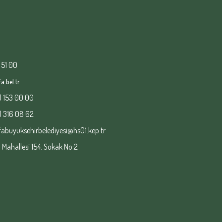
 51 00
a.bel.tr
) 153 00 00
) 316 08 62
fabuyuksehirbelediyesi@hs01.kep.tr
ahallesi 154. Sokak No:2