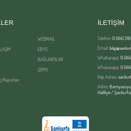
KLER
İLETİŞİM
Telefon:
0 (414) 318
WEBMAİL
Email:
bilgi@sanliurf
LAŞIM
EBYS
Whatasapp:
0 (414
BAĞLANTILAR
Whatasapp:
0 (414
QDMS
Kep Adresi:
sanliur
çi Raporları
Adres:
Bamyasuyu M
Haliliye / Şanlıurfa