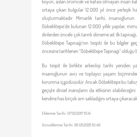
koyun, aslan örümcek ve kafası olmayan insan kabart
ortaya çıkan bulgular 12.000 yıl önce yerleşik 
oluşturmaktadır. Mimarlık tarihi, insanoğlunu
Göbeklitepe’de bulunan 12.000 yıllık yapılar, mimar
dinlerden önceki çok tanrılı döneme ait ilk tapınağı
Göbeklitepe Tapınağı’nın tespiti ile bu bilgiler g
öncesine tarihlenen “Göbeklitepe Tapınağı” olduğu bil
Bu tespit ile birlikte arkeoloji tarihi yeniden
insanoğlunun avcı ve toplayıcı yaşam biçiminden
korunma içgüdüsüdür. Ancak Göbeklitepe bu tabuyu 
geçişte dinsel inanışların da etkisinin olabileceğini
kendine has birçok sırrı sakladığını ortaya çıkaracakt
Eklenme Tarihi: 07.02.2017 15:14
Güncellenme Tarihi: 26.05.2025 10:40