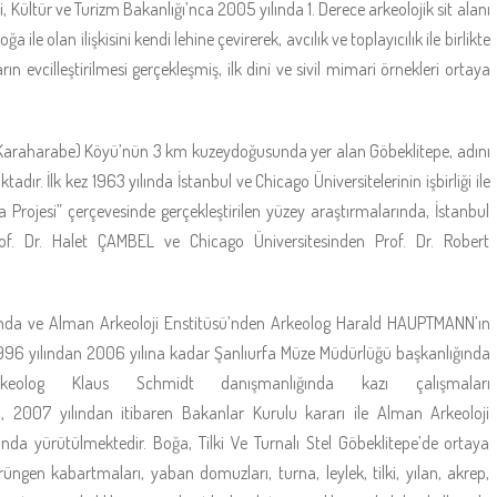
Kültür ve Turizm Bakanlığı’nca 2005 yılında 1. Derece arkeolojik sit alanı
 ile olan ilişkisini kendi lehine çevirerek, avcılık ve toplayıcılık ile birlikte
evcilleştirilmesi gerçekleşmiş, ilk dini ve sivil mimari örnekleri ortaya
 (Karaharabe) Köyü’nün 3 km kuzeydoğusunda yer alan Göbeklitepe, adını
ır. İlk kez 1963 yılında İstanbul ve Chicago Üniversitelerinin işbirliği ile
rojesi” çerçevesinde gerçekleştirilen yüzey araştırmalarında, İstanbul
of. Dr. Halet ÇAMBEL ve Chicago Üniversitesinden Prof. Dr. Robert
ında ve Alman Arkeoloji Enstitüsü’nden Arkeolog Harald HAUPTMANN’ın
1996 yılından 2006 yılına kadar Şanlıurfa Müze Müdürlüğü başkanlığında
keolog Klaus Schmidt danışmanlığında kazı çalışmaları
rı, 2007 yılından itibaren Bakanlar Kurulu kararı ile Alman Arkeoloji
da yürütülmektedir. Boğa, Tilki Ve Turnalı Stel Göbeklitepe’de ortaya
rüngen kabartmaları, yaban domuzları, turna, leylek, tilki, yılan, akrep,