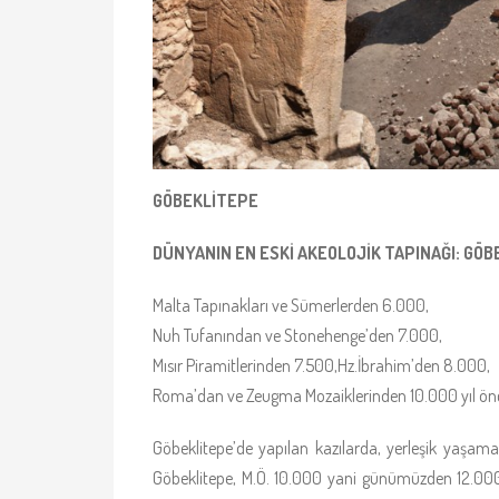
GÖBEKLİTEPE
DÜNYANIN EN ESKİ AKEOLOJİK TAPINAĞI: GÖBE
Malta Tapınakları ve Sümerlerden 6.000,
Nuh Tufanından ve Stonehenge’den 7.000,
Mısır Piramitlerinden 7.500,Hz.İbrahim’den 8.000,
Roma’dan ve Zeugma Mozaiklerinden 10.000 yıl önc
Göbeklitepe’de yapılan kazılarda, yerleşik yaşama g
Göbeklitepe, M.Ö. 10.000 yani günümüzden 12.000 