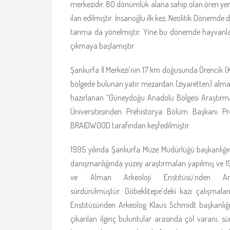
merkezidir. 80 dönümlük alana sahip olan ören yeri, 
ilan edilmiştir. İnsanoğlu ilk kez, Neolitik Dönemde doğa
tarıma da yönelmiştir. Yine bu dönemde hayvanların 
çıkmaya başlamıştır.
Şanlıurfa İl Merkezi’nin 17 km doğusunda Örencik
bölgede bulunan yatır mezardan (ziyaretten) almaktad
hazırlanan “Güneydoğu Anadolu Bölgesi Araştırma P
Üniversitesinden Prehistorya Bölüm Başkanı Pr
BRAIDWOOD tarafından keşfedilmiştir.
1995 yılında Şanlıurfa Müze Müdürlüğü başkanlığ
danışmanlığında yüzey araştırmaları yapılmış ve 
ve Alman Arkeoloji Enstitüsü’nden Ar
sürdürülmüştür. Göbeklitepe’deki kazı çalışmala
Enstitüsünden Arkeolog Klaus Schmidt başkanlığın
çıkarılan ilginç buluntular arasında çöl varanı, sü