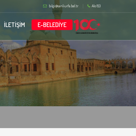
bilgi@sanliurfa.bel.tr
Alo 153
İLETİŞİM
E-BELEDİYE