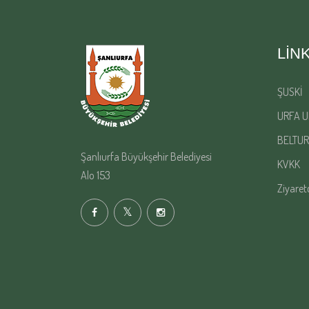
LIN
ŞUSKİ
URFA U
BELTUR
Şanlıurfa Büyükşehir Belediyesi
KVKK
Alo 153
Ziyaret