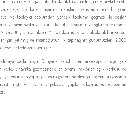
ması, erkeklik organı abartılı olarak tasvir edilmiş erkek heykelleri vb.
hayata geçen bu dönem insanının inançlarını yansıtan önemli bulguları
n avcı ve toplayıcı toplumdan yerleşik topluma geçmesi ile başlar.
lık tarihinin başlangıcı olarak kabul edilmiştir. İnsanoğlunun tek tanrılı
, M.Ö.4.000 yılına tarihlenen Malta Adası’ndaki tapınak olarak biliniyordu.
eçerliliğini yitirmiş ve insanoğlunun ilk tapınağının günümüzden 12.000
imsel verilerle kanıtlanmıştır.
 yazılmaya başlanmıştır. Dünyada kabul gören arkeolojik görüşe göre
 yerleşik hayata geçmesindeki en önemli faktörler; açlık korkusu ve
yıkmıştır. Zira yapıldığı dönem göz önüne alındığında; yerleşik yaşama
 ispatlamıştır. Anlaşılan o ki; gelecekte yapılacak kazılar, Göbeklitepe’nin
ır.