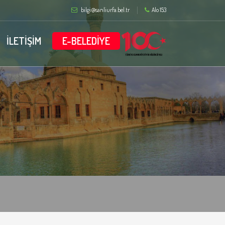
bilgi@sanliurfa.bel.tr
Alo 153
İLETİŞİM
E-BELEDİYE