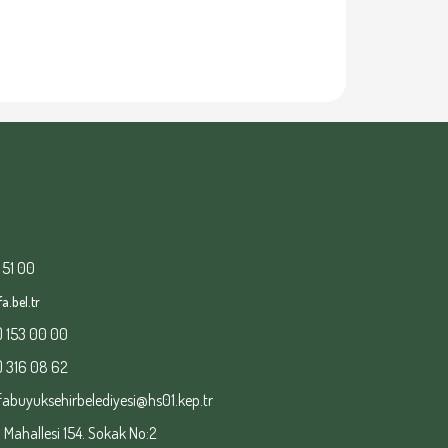
 51 00
a.bel.tr
) 153 00 00
) 316 08 62
fabuyuksehirbelediyesi@hs01.kep.tr
ahallesi 154. Sokak No:2