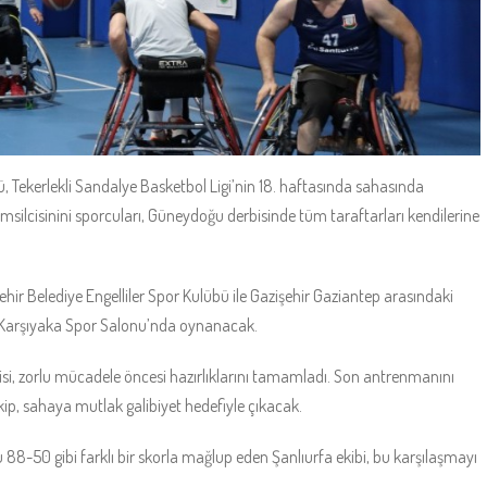
ü, Tekerlekli Sandalye Basketbol Ligi’nin 18. haftasında sahasında
temsilcisinini sporcuları, Güneydoğu derbisinde tüm taraftarları kendilerine
hir Belediye Engelliler Spor Kulübü ile Gazişehir Gaziantep arasındaki
 Karşıyaka Spor Salonu’nda oynanacak.
cisi, zorlu mücadele öncesi hazırlıklarını tamamladı. Son antrenmanını
ip, sahaya mutlak galibiyet hedefiyle çıkacak.
88-50 gibi farklı bir skorla mağlup eden Şanlıurfa ekibi, bu karşılaşmayı
.