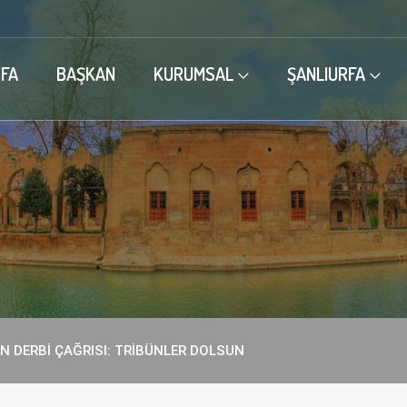
FA
BAŞKAN
KURUMSAL
ŞANLIURFA
N DERBİ ÇAĞRISI: TRİBÜNLER DOLSUN