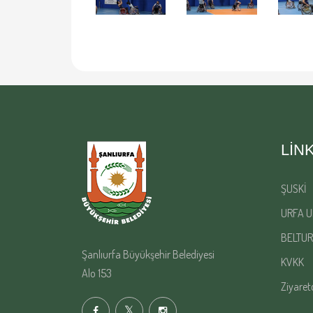
LIN
ŞUSKİ
URFA U
BELTUR
Şanlıurfa Büyükşehir Belediyesi
KVKK
Alo 153
Ziyaret