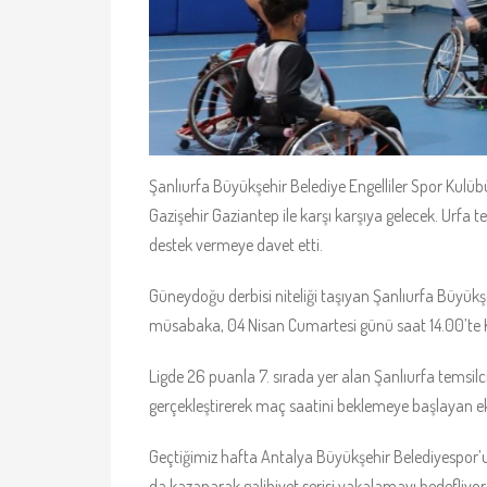
Şanlıurfa Büyükşehir Belediye Engelliler Spor Kulüb
Gazişehir Gaziantep ile karşı karşıya gelecek. Urfa 
destek vermeye davet etti.
Güneydoğu derbisi niteliği taşıyan Şanlıurfa Büyükşe
müsabaka, 04 Nisan Cumartesi günü saat 14.00’te
Ligde 26 puanla 7. sırada yer alan Şanlıurfa temsil
gerçekleştirerek maç saatini beklemeye başlayan ek
Geçtiğimiz hafta Antalya Büyükşehir Belediyespor’u 
da kazanarak galibiyet serisi yakalamayı hedefliyor