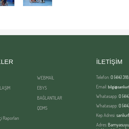
KLER
İLETİŞİM
Telefon:
0 (414) 318
WEBMAİL
Email:
bilgi@sanliurf
LAŞIM
EBYS
Whatasapp:
0 (414
BAĞLANTILAR
Whatasapp:
0 (414
QDMS
Kep Adresi:
sanliur
çi Raporları
Adres:
Bamyasuyu M