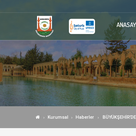
ANASAY
Kurumsal
Haberler
BÜYÜKŞEHİR’DE