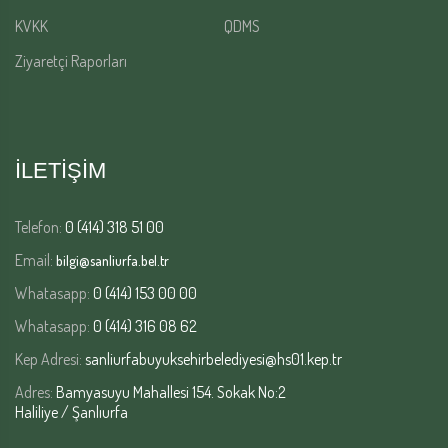
KVKK
QDMS
Ziyaretçi Raporları
İLETİŞİM
Telefon:
0 (414) 318 51 00
Email:
bilgi@sanliurfa.bel.tr
Whatasapp:
0 (414) 153 00 00
Whatasapp:
0 (414) 316 08 62
Kep Adresi:
sanliurfabuyuksehirbelediyesi@hs01.kep.tr
Adres:
Bamyasuyu Mahallesi 154. Sokak No:2
Haliliye / Şanlıurfa