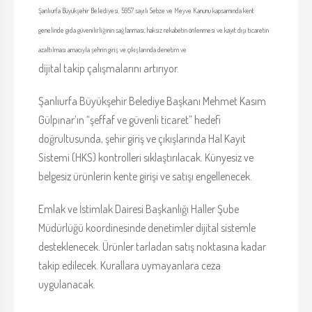
Şanlıurfa Büyükşehir Belediyesi, 5957 sayılı Sebze ve Meyve Kanunu kapsamında kent
genelinde gıda güvenilirliğinin sağlanması, haksız rekabetin önlenmesi ve kayıt dışı ticaretin
azaltılması amacıyla şehrin giriş ve çıkışlarında denetim ve
dijital takip çalışmalarını artırıyor.
Şanlıurfa Büyükşehir Belediye Başkanı Mehmet Kasım
Gülpınar’ın “şeffaf ve güvenli ticaret” hedefi
doğrultusunda, şehir giriş ve çıkışlarında Hal Kayıt
Sistemi (HKS) kontrolleri sıklaştırılacak. Künyesiz ve
belgesiz ürünlerin kente girişi ve satışı engellenecek.
Emlak ve İstimlak Dairesi Başkanlığı Haller Şube
Müdürlüğü koordinesinde denetimler dijital sistemle
desteklenecek. Ürünler tarladan satış noktasına kadar
takip edilecek. Kurallara uymayanlara ceza
uygulanacak.