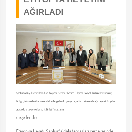
AĞIRLADI
Şanlıurfa Büyükşehir Belediye Başkanı Mehmet Kasım Gülpınar, sosyal, kültürel ve ticari iş
birliği görüşmeleri kapsamında kente gelen Etiyopya heyetini makamında ağırlayarak iki şehir
arasında ortak projeler ve iş birliği fırsatlarını
değerlendirdi.
Etiyopya Heyeti, Şanlıurfa’daki temasları çerçevesinde