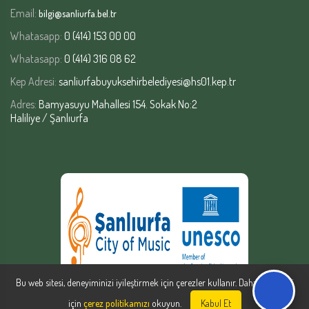
Email:
bilgi@sanliurfa.bel.tr
Whatasapp:
0 (414) 153 00 00
Whatasapp:
0 (414) 316 08 62
Kep Adresi:
sanliurfabuyuksehirbelediyesi@hs01.kep.tr
Adres:
Bamyasuyu Mahallesi 154. Sokak No:2
Haliliye / Şanlıurfa
Bu web sitesi, deneyiminizi iyileştirmek için çerezler kullanır. Daha fazla bilgi
için
çerez politikamızı
okuyun.
Kabul Et