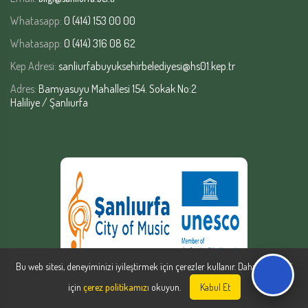
Whatasapp:
0 (414) 153 00 00
Whatasapp:
0 (414) 316 08 62
Kep Adresi:
sanliurfabuyuksehirbelediyesi@hs01.kep.tr
Adres:
Bamyasuyu Mahallesi 154. Sokak No:2
Haliliye / Şanlıurfa
Bu web sitesi, deneyiminizi iyileştirmek için çerezler kullanır. Daha fazla bilgi
için
çerez politikamızı
okuyun.
Kabul Et
Şanlıurfa Büyükşehir Belediyesi | Yazılım Şube Müdürlüğü © Copyright
2026