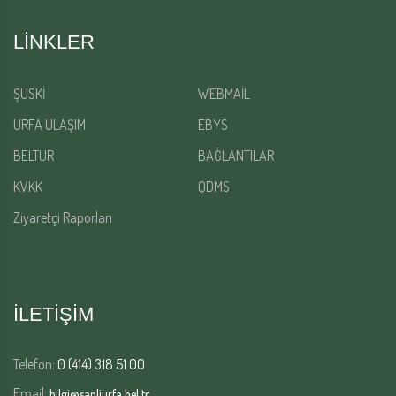
LINKLER
ŞUSKİ
WEBMAİL
URFA ULAŞIM
EBYS
BELTUR
BAĞLANTILAR
KVKK
QDMS
Ziyaretçi Raporları
İLETİŞİM
Telefon:
0 (414) 318 51 00
Email:
bilgi@sanliurfa.bel.tr