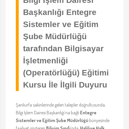
Bilgi İşlem Dairesi
Başkanlığı Entegre
Sistemler ve Eğitim
Şube Müdürlüğü
tarafından Bilgisayar
İşletmenliği
(Operatörlüğü) Eğitimi
Kursu İle İlgili Duyuru
Şanlıurfa sakinlerinde gelen talepler doğrultusunda,
Bilgi İşlem Dairesi Başkanlığı’na bağlı
Entegre
Sistemler ve Eğitim Şube Müdürlüğü
bünyesinde
faaliyet gösteren
Bilişim Sınıfı
’nda,
Haliliye Halk