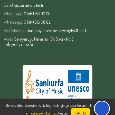
Email:
bilgi@sanliurfa.bel.tr
Whatasapp:
0 (414) 153 00 00
Whatasapp:
0 (414) 316 08 62
Kep Adresi:
sanliurfabuyuksehirbelediyesi@hs01.kep.tr
Adres:
Bamyasuyu Mahallesi 154. Sokak No:2
Haliliye / Şanlıurfa
Bu web sitesi, deneyiminizi iyileştirmek için çerezler kullanır. Daha fazla bilgi
için
çerez politikamızı
okuyun.
Kabul Et