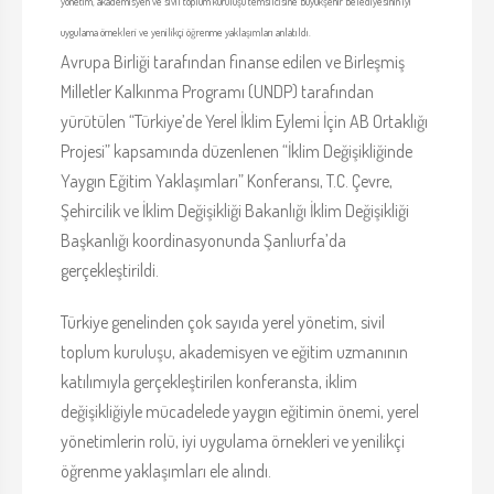
yönetim, akademisyen ve sivil toplum kuruluşu temsilcisine Büyükşehir Belediyesinin iyi
uygulama örnekleri ve yenilikçi öğrenme yaklaşımları anlatıldı.
Avrupa Birliği tarafından finanse edilen ve Birleşmiş
Milletler Kalkınma Programı (UNDP) tarafından
yürütülen “Türkiye’de Yerel İklim Eylemi İçin AB Ortaklığı
Projesi” kapsamında düzenlenen “İklim Değişikliğinde
Yaygın Eğitim Yaklaşımları” Konferansı, T.C. Çevre,
Şehircilik ve İklim Değişikliği Bakanlığı İklim Değişikliği
Başkanlığı koordinasyonunda Şanlıurfa’da
gerçekleştirildi.
Türkiye genelinden çok sayıda yerel yönetim, sivil
toplum kuruluşu, akademisyen ve eğitim uzmanının
katılımıyla gerçekleştirilen konferansta, iklim
değişikliğiyle mücadelede yaygın eğitimin önemi, yerel
yönetimlerin rolü, iyi uygulama örnekleri ve yenilikçi
öğrenme yaklaşımları ele alındı.