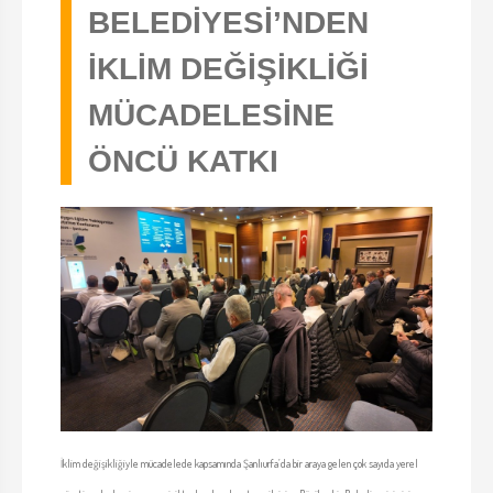
BELEDİYESİ’NDEN
İKLİM DEĞİŞİKLİĞİ
MÜCADELESİNE
ÖNCÜ KATKI
İklim değişikliğiyle mücadelede kapsamında Şanlıurfa’da bir araya gelen çok sayıda yerel