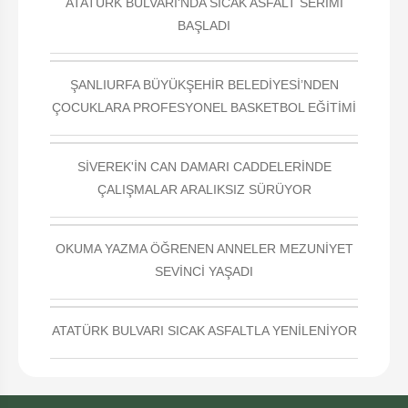
ATATÜRK BULVARI'NDA SICAK ASFALT SERİMİ
BAŞLADI
ŞANLIURFA BÜYÜKŞEHİR BELEDİYESİ’NDEN
ÇOCUKLARA PROFESYONEL BASKETBOL EĞİTİMİ
SİVEREK'İN CAN DAMARI CADDELERİNDE
ÇALIŞMALAR ARALIKSIZ SÜRÜYOR
OKUMA YAZMA ÖĞRENEN ANNELER MEZUNİYET
SEVİNCİ YAŞADI
ATATÜRK BULVARI SICAK ASFALTLA YENİLENİYOR