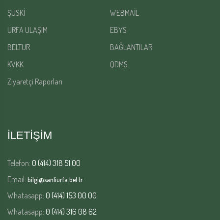
ŞUSKİ
WEBMAİL
URFA ULAŞIM
EBYS
BELTUR
BAĞLANTILAR
KVKK
QDMS
Ziyaretçi Raporları
İLETİŞİM
Telefon:
0 (414) 318 51 00
Email:
bilgi@sanliurfa.bel.tr
Whatasapp:
0 (414) 153 00 00
Whatasapp:
0 (414) 316 08 62