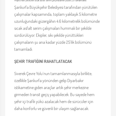
Projesi’nde yürütülen sıcak asfalt serim çalışmalarının yüzde 25’i tamamlandı.
Şanlıurfa Büyükşehir Belediyesi tarafından yürütülen
çalışmalar kapsamında, toplam yaklaşık 5 kilometre
uzunluğundaki güzergâhın 4.6 kilometrelik bölümünde
sıcak asfalt serim çalışmaları hummalı bir şekilde
sürdürülüyor. Ekipler, sıkı şekilde yürüttükleri
çalışmaların şu ana kadar yüzde 25’lik bölümünü
tamamladı.
ŞEHİR TRAFİĞİNİ RAHATLATACAK
Siverek Çevre Yolu’nun tamamlanmasıyla birlikte,
özellikle Şanlıurfa yönünden gelip Diyarbakır
istikametine giden araçlar artık şehir merkezine
girmeden transit geçiş yapabilecek. Bu sayede hem
şehir içi trafik yükü azalacak hem de sürücüler için
daha konforlu ve güvenli bir ulaşım sağlanacak.