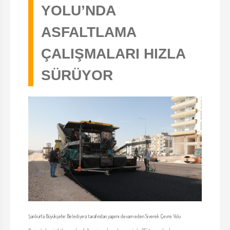
YOLU’NDA
ASFALTLAMA
ÇALIŞMALARI HIZLA
SÜRÜYOR
Şanlıurfa Büyükşehir Belediyesi tarafından yapımı devam eden Siverek Çevre Yolu