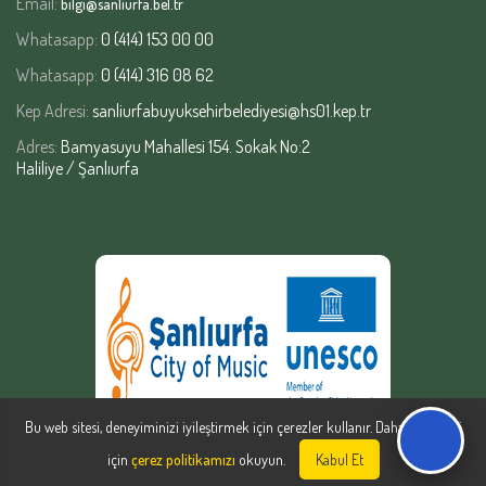
Email:
bilgi@sanliurfa.bel.tr
Whatasapp:
0 (414) 153 00 00
Whatasapp:
0 (414) 316 08 62
Kep Adresi:
sanliurfabuyuksehirbelediyesi@hs01.kep.tr
Adres:
Bamyasuyu Mahallesi 154. Sokak No:2
Haliliye / Şanlıurfa
Bu web sitesi, deneyiminizi iyileştirmek için çerezler kullanır. Daha fazla bilgi
için
çerez politikamızı
okuyun.
Kabul Et
Şanlıurfa Büyükşehir Belediyesi | Yazılım Şube Müdürlüğü © Copyright
2026