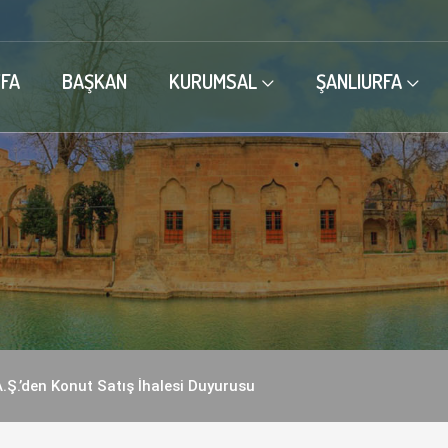
FA
BAŞKAN
KURUMSAL
ŞANLIURFA
A.Ş.’den Konut Satış İhalesi Duyurusu