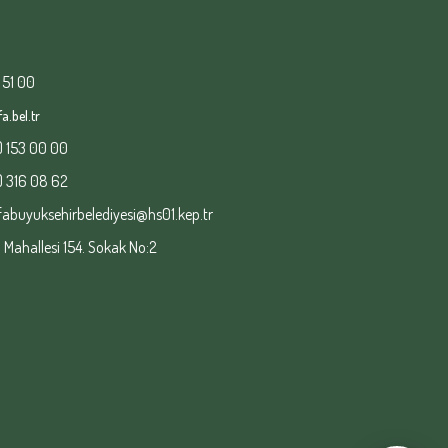
 51 00
a.bel.tr
) 153 00 00
) 316 08 62
fabuyuksehirbelediyesi@hs01.kep.tr
ahallesi 154. Sokak No:2