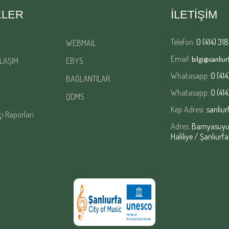
KLER
İLETİŞİM
Telefon:
0 (414) 318
WEBMAİL
Email:
bilgi@sanliurf
LAŞIM
EBYS
Whatasapp:
0 (414
BAĞLANTILAR
Whatasapp:
0 (414
QDMS
Kep Adresi:
sanliur
çi Raporları
Adres:
Bamyasuyu M
Haliliye / Şanlıurfa