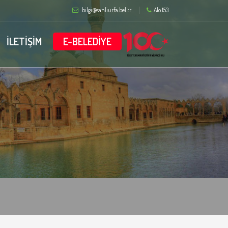
bilgi@sanliurfa.bel.tr
Alo 153
İLETİŞİM
E-BELEDİYE