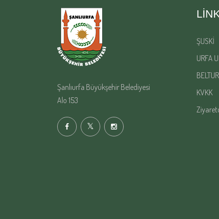
LIN
ŞUSKİ
URFA U
BELTUR
Şanlıurfa Büyükşehir Belediyesi
KVKK
Alo 153
Ziyaret