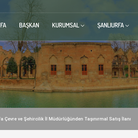
FA
BAŞKAN
KURUMSAL
ŞANLIURFA
a Çevre ve Şehircilik İl Müdürlüğünden Taşınırmal Satış İlanı