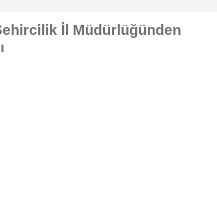
Şehircilik İl Müdürlüğünden
ı