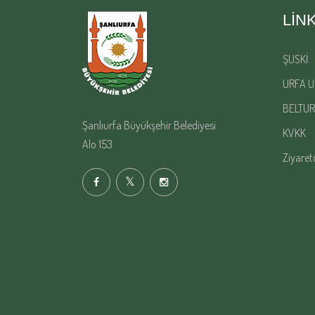
LIN
ŞUSKİ
URFA U
BELTUR
Şanlıurfa Büyükşehir Belediyesi
KVKK
Alo 153
Ziyaret