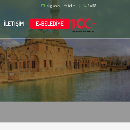
bilgi@sanliurfa.bel.tr
Alo 153
İLETİŞİM
E-BELEDİYE