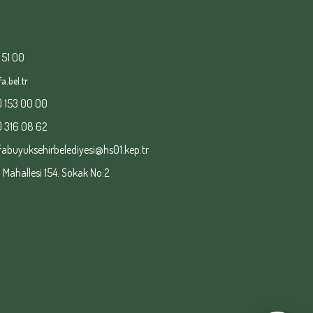
 51 00
a.bel.tr
) 153 00 00
) 316 08 62
fabuyuksehirbelediyesi@hs01.kep.tr
ahallesi 154. Sokak No:2