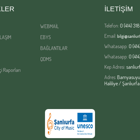
KLER
İLETİŞİM
Telefon:
0 (414) 318
WEBMAİL
Email:
bilgi@sanliurf
LAŞIM
EBYS
Whatasapp:
0 (414
BAĞLANTILAR
Whatasapp:
0 (414
QDMS
Kep Adresi:
sanliur
çi Raporları
Adres:
Bamyasuyu M
Haliliye / Şanlıurfa