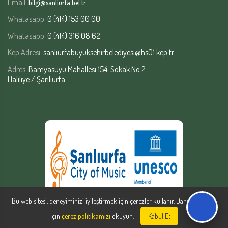
Email:
bilgi@sanliurfa.bel.tr
Whatasapp:
0 (414) 153 00 00
Whatasapp:
0 (414) 316 08 62
Kep Adresi:
sanliurfabuyuksehirbelediyesi@hs01.kep.tr
Adres:
Bamyasuyu Mahallesi 154. Sokak No:2
Haliliye / Şanlıurfa
Bu web sitesi, deneyiminizi iyileştirmek için çerezler kullanır. Daha fazla bilgi
için
çerez politikamızı
okuyun.
Kabul Et
Şanlıurfa Büyükşehir Belediyesi | Yazılım Şube Müdürlüğü © Copyright
2026