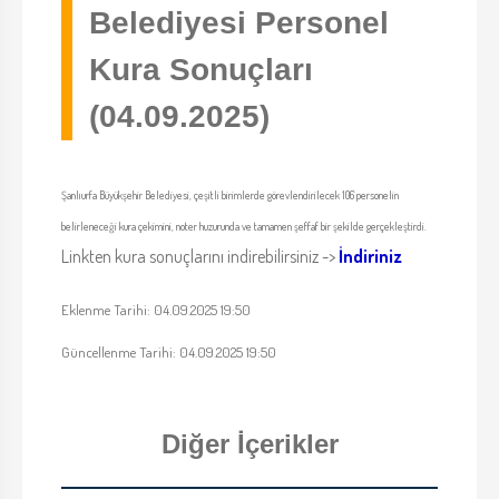
Belediyesi Personel
Kura Sonuçları
(04.09.2025)
Şanlıurfa Büyükşehir Belediyesi, çeşitli birimlerde görevlendirilecek 106 personelin
belirleneceği kura çekimini, noter huzurunda ve tamamen şeffaf bir şekilde gerçekleştirdi.
Linkten kura sonuçlarını indirebilirsiniz ->
İndiriniz
Eklenme Tarihi: 04.09.2025 19:50
Güncellenme Tarihi: 04.09.2025 19:50
Diğer İçerikler