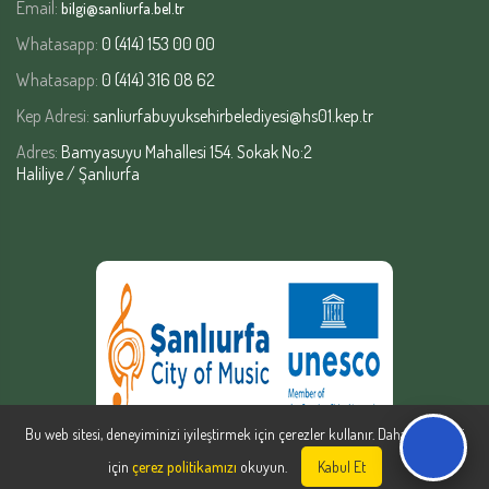
Email:
bilgi@sanliurfa.bel.tr
Whatasapp:
0 (414) 153 00 00
Whatasapp:
0 (414) 316 08 62
Kep Adresi:
sanliurfabuyuksehirbelediyesi@hs01.kep.tr
Adres:
Bamyasuyu Mahallesi 154. Sokak No:2
Haliliye / Şanlıurfa
Bu web sitesi, deneyiminizi iyileştirmek için çerezler kullanır. Daha fazla bilgi
için
çerez politikamızı
okuyun.
Kabul Et