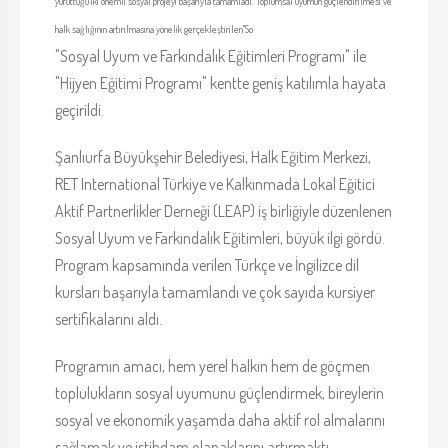
yürüttüğü iki önemli sosyal projeyi başarıyla tamamladı. Toplumsal uyumun güçlendirilmesi ve
halk sağlığının artırılmasına yönelik gerçekleştirilen"So
"Sosyal Uyum ve Farkındalık Eğitimleri Programı" ile
"Hijyen Eğitimi Programı" kentte geniş katılımla hayata
geçirildi.
Şanlıurfa Büyükşehir Belediyesi, Halk Eğitim Merkezi,
RET International Türkiye ve Kalkınmada Lokal Eğitici
Aktif Partnerlikler Derneği (LEAP) iş birliğiyle düzenlenen
Sosyal Uyum ve Farkındalık Eğitimleri, büyük ilgi gördü.
Program kapsamında verilen Türkçe ve İngilizce dil
kursları başarıyla tamamlandı ve çok sayıda kursiyer
sertifikalarını aldı.
Programın amacı, hem yerel halkın hem de göçmen
toplulukların sosyal uyumunu güçlendirmek, bireylerin
sosyal ve ekonomik yaşamda daha aktif rol almalarını
sağlamak ve istihdam olanaklarını artırmaktı.