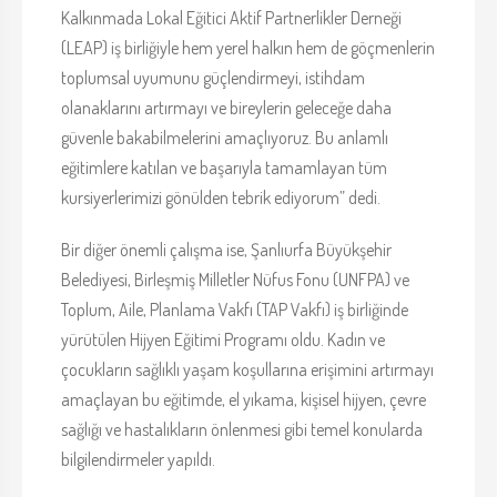
Kalkınmada Lokal Eğitici Aktif Partnerlikler Derneği
(LEAP) iş birliğiyle hem yerel halkın hem de göçmenlerin
toplumsal uyumunu güçlendirmeyi, istihdam
olanaklarını artırmayı ve bireylerin geleceğe daha
güvenle bakabilmelerini amaçlıyoruz. Bu anlamlı
eğitimlere katılan ve başarıyla tamamlayan tüm
kursiyerlerimizi gönülden tebrik ediyorum” dedi.
Bir diğer önemli çalışma ise, Şanlıurfa Büyükşehir
Belediyesi, Birleşmiş Milletler Nüfus Fonu (UNFPA) ve
Toplum, Aile, Planlama Vakfı (TAP Vakfı) iş birliğinde
yürütülen Hijyen Eğitimi Programı oldu. Kadın ve
çocukların sağlıklı yaşam koşullarına erişimini artırmayı
amaçlayan bu eğitimde, el yıkama, kişisel hijyen, çevre
sağlığı ve hastalıkların önlenmesi gibi temel konularda
bilgilendirmeler yapıldı.