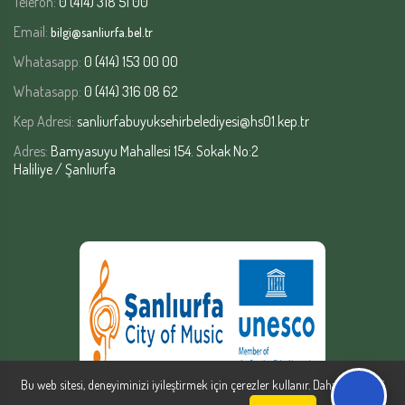
Telefon:
0 (414) 318 51 00
Email:
bilgi@sanliurfa.bel.tr
Whatasapp:
0 (414) 153 00 00
Whatasapp:
0 (414) 316 08 62
Kep Adresi:
sanliurfabuyuksehirbelediyesi@hs01.kep.tr
Adres:
Bamyasuyu Mahallesi 154. Sokak No:2
Haliliye / Şanlıurfa
Bu web sitesi, deneyiminizi iyileştirmek için çerezler kullanır. Daha fazla bilgi