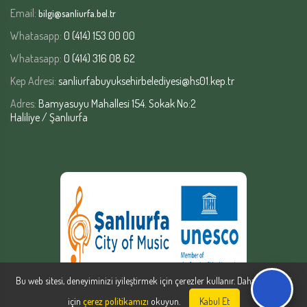
Email:
bilgi@sanliurfa.bel.tr
Whatasapp:
0 (414) 153 00 00
Whatasapp:
0 (414) 316 08 62
Kep Adresi:
sanliurfabuyuksehirbelediyesi@hs01.kep.tr
Adres:
Bamyasuyu Mahallesi 154. Sokak No:2
Haliliye / Şanlıurfa
Bu web sitesi, deneyiminizi iyileştirmek için çerezler kullanır. Daha fazla bilgi
için
çerez politikamızı
okuyun.
Kabul Et