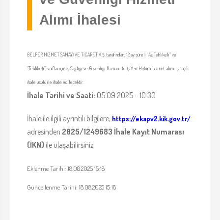
Alımı İhalesi
BELPER HİZMET SANAYİ VE TİCARET A.Ş. tarafından, 12 ay süreli “Az Tehlikeli” ve
“Tehlikeli” sınıflar için İş Sağlığı ve Güvenliği Uzmanı ile İş Yeri Hekimi hizmet alımı işi, açık
ihale usulü ile ihale edilecektir.
İhale Tarihi ve Saati:
05.09.2025 – 10:30
İhale ile ilgili ayrıntılı bilgilere,
https://ekapv2.kik.gov.tr/
adresinden
2025/1249683 İhale Kayıt Numarası
(İKN)
ile ulaşabilirsiniz.
Eklenme Tarihi: 18.08.2025 15:18
Güncellenme Tarihi: 18.08.2025 15:18