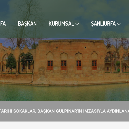
FA
BAŞKAN
KURUMSAL
ŞANLIURFA
TARİHİ SOKAKLAR, BAŞKAN GÜLPINAR’IN İMZASIYLA AYDINLA