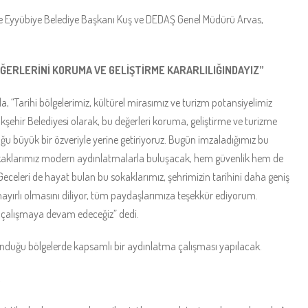
ile Eyyübiye Belediye Başkanı Kuş ve DEDAŞ Genel Müdürü Arvas,
EĞERLERİNİ KORUMA VE GELİŞTİRME KARARLILIĞINDAYIZ”
a, “Tarihi bölgelerimiz, kültürel mirasımız ve turizm potansiyelimiz
ükşehir Belediyesi olarak, bu değerleri koruma, geliştirme ve turizme
büyük bir özveriyle yerine getiriyoruz. Bugün imzaladığımız bu
 sokaklarımız modern aydınlatmalarla buluşacak, hem güvenlik hem de
eceleri de hayat bulan bu sokaklarımız, şehrimizin tarihini daha geniş
hayırlı olmasını diliyor, tüm paydaşlarımıza teşekkür ediyorum.
n çalışmaya devam edeceğiz” dedi.
lunduğu bölgelerde kapsamlı bir aydınlatma çalışması yapılacak.
R