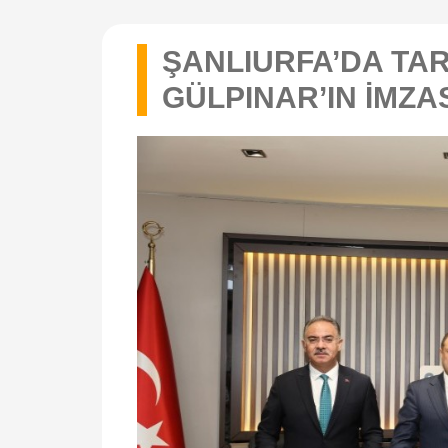
ŞANLIURFA’DA TA
GÜLPINAR’IN İMZ