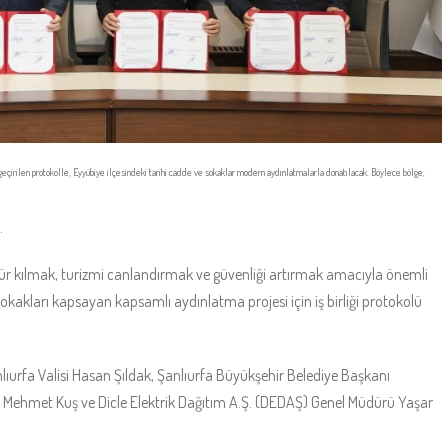
eçirilen protokolle, Eyyübiye ilçesindeki tarihi cadde ve sokaklar modern aydınlatmalarla donatılacak. Böylece bölge,
.
rünür kılmak, turizmi canlandırmak ve güvenliği artırmak amacıyla önemli
 sokakları kapsayan kapsamlı aydınlatma projesi için iş birliği protokolü
nlıurfa Valisi Hasan Şıldak, Şanlıurfa Büyükşehir Belediye Başkanı
 Mehmet Kuş ve Dicle Elektrik Dağıtım A.Ş. (DEDAŞ) Genel Müdürü Yaşar