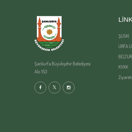
LIN
ŞUSKİ
URFA U
BELTUR
Şanlıurfa Büyükşehir Belediyesi
KVKK
Alo 153
Ziyaret