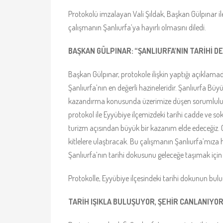
Protokolü imzalayan Vali Şıldak, Başkan Gülpınar 
çalışmanın Şanlıurfa’ya hayırlı olmasını diledi.
BAŞKAN GÜLPINAR: “ŞANLIURFA’NIN TARİHİ D
Başkan Gülpınar, protokole ilişkin yaptığı açıklamad
Şanlıurfa’nın en değerli hazineleridir. Şanlıurfa Büy
kazandırma konusunda üzerimize düşen sorumluluğu 
protokol ile Eyyübiye ilçemizdeki tarihi cadde ve
turizm açısından büyük bir kazanım elde edeceğiz. G
kitlelere ulaştıracak. Bu çalışmanın Şanlıurfa’mıza 
Şanlıurfa’nın tarihi dokusunu geleceğe taşımak içi
Protokolle, Eyyübiye ilçesindeki tarihi dokunun bu
TARİH IŞIKLA BULUŞUYOR, ŞEHİR CANLANIYO