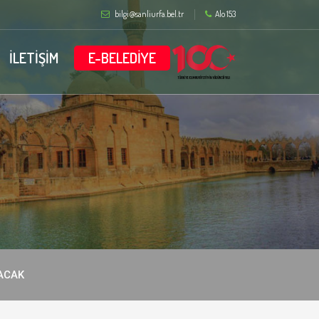
bilgi@sanliurfa.bel.tr
Alo 153
İLETİŞİM
E-BELEDİYE
NACAK