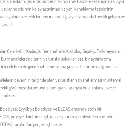
turistik alanlarını gece de cazibesini koruyarak turizme kazandırmak. Aynı
 evlerine erişimin kolaylaştırılması ve yeni konaklama tesislerinin
nın yalnızca estetik bir unsur olmadığı, aynı zamanda turistik gelişim ve
çekildi.
alan Camikebir, Kadıoğlu, Yenimahalle, Kurtuluş, Bıçakçı, Türkmeydanı,
u mahallelerdeki tarihi ve turistik sokaklar, özel bir aydınlatma
tirilecek hem de gece saatlerinde daha güvenli bir ortam sağlanacak.
hallelerin devamı niteliğinde olan ve turistlerin ziyaret etmesi muhtemel
Gerekli görülmesi durumunda komisyon kararıyla bu alanlara ilaveler
labilecek.
 Belediyesi, Eyyübiye Belediyesi ve DEDAŞ arasında etkin bir
EDAŞ, projeye dair tüm keşif, izin ve yatırım işlemlerinden sorumlu
DEDAŞ tarafından gerçekleştirilecek.