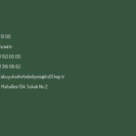
 51 00
a.bel.tr
) 153 00 00
) 316 08 62
fabuyuksehirbelediyesi@hs01.kep.tr
ahallesi 154. Sokak No:2