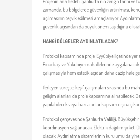
Projenin ana hedefi, Şanlıurfa’nın zengin tarihi ve 
zamanda, bu bölgelerde güvenliğin artırılması, konuk
açılmasının teşvik edilmesi amaçlanıyor. Aydınlatma
güvenlik açısından da büyük önem taşıdığına dikkat 
HANGİ BÖLGELER AYDINLATILACAK?
Protokol kapsamında proje; Eyyübiye ilçesinde yer 
Pınarbaşı ve Yakubiye mahallelerinde uygulanacak. B
çalışmasıyla hem estetik açıdan daha cazip hale ge
İlerleyen süreçte, keşif çalışmaları sırasında bu ma
gelişim alanları da proje kapsamına alınabilecek. 
yapılabilecek veya bazı alanlar kapsam dışına çıkarı
Protokol çerçevesinde Şanlıurfa Valiliği, Büyükşehir
koordinasyon sağlanacak. Elektrik dağıtım şirketi D
olacak. Aydınlatma sistemlerinin kurulumu da yine 