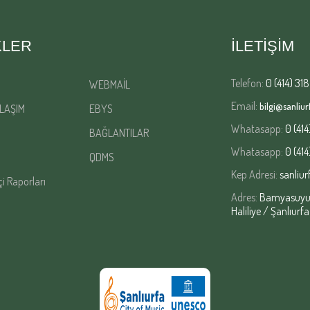
KLER
İLETİŞİM
Telefon:
0 (414) 318
WEBMAİL
Email:
bilgi@sanliurf
LAŞIM
EBYS
Whatasapp:
0 (414
BAĞLANTILAR
Whatasapp:
0 (414
QDMS
Kep Adresi:
sanliur
çi Raporları
Adres:
Bamyasuyu M
Haliliye / Şanlıurfa