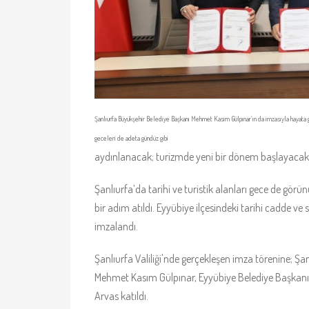
Şanlıurfa Büyükşehir Belediye Başkanı Mehmet Kasım Gülpınar’ın da imzasıyla hayata g
geceleri de adeta gündüz gibi
aydınlanacak; turizmde yeni bir dönem başlayacak
Şanlıurfa’da tarihi ve turistik alanları gece de gö
bir adım atıldı. Eyyübiye ilçesindeki tarihi cadde ve
imzalandı.
Şanlıurfa Valiliği'nde gerçekleşen imza törenine; Şa
Mehmet Kasım Gülpınar, Eyyübiye Belediye Başkanı
Arvas katıldı.