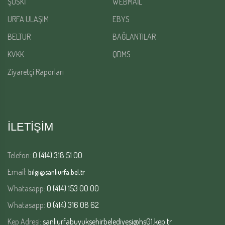
ŞUSKİ
WEBMAİL
URFA ULAŞIM
EBYS
BELTUR
BAĞLANTILAR
KVKK
QDMS
Ziyaretçi Raporları
İLETİŞİM
Telefon:
0 (414) 318 51 00
Email:
bilgi@sanliurfa.bel.tr
Whatasapp:
0 (414) 153 00 00
Whatasapp:
0 (414) 316 08 62
Kep Adresi:
sanliurfabuyuksehirbelediyesi@hs01.kep.tr