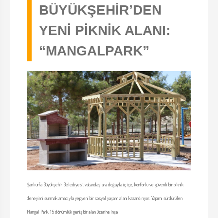
BÜYÜKŞEHİR’DEN
YENİ PİKNİK ALANI:
“MANGALPARK”
Şanlıurfa Büyükşehir Belediyesi, vatandaşlara doğayla iç içe, konforlu ve güvenli bir piknik
deneyimi sunmak amacıyla yepyeni bir sosyal yaşam alanı kazandırıyor. Yapımı sürdürülen
Mangal Park, 15 dönümlük geniş bir alan üzerine inşa