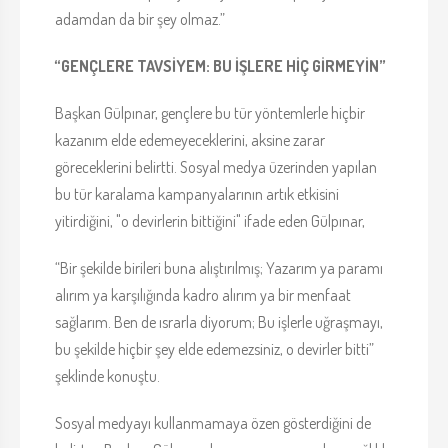
adamdan da bir şey olmaz.”
“GENÇLERE TAVSİYEM: BU İŞLERE HİÇ GİRMEYİN”
Başkan Gülpınar, gençlere bu tür yöntemlerle hiçbir
kazanım elde edemeyeceklerini, aksine zarar
göreceklerini belirtti. Sosyal medya üzerinden yapılan
bu tür karalama kampanyalarının artık etkisini
yitirdiğini, "o devirlerin bittiğini" ifade eden Gülpınar,
“Bir şekilde birileri buna alıştırılmış; Yazarım ya paramı
alırım ya karşılığında kadro alırım ya bir menfaat
sağlarım. Ben de ısrarla diyorum; Bu işlerle uğraşmayı,
bu şekilde hiçbir şey elde edemezsiniz, o devirler bitti”
şeklinde konuştu.
Sosyal medyayı kullanmamaya özen gösterdiğini de