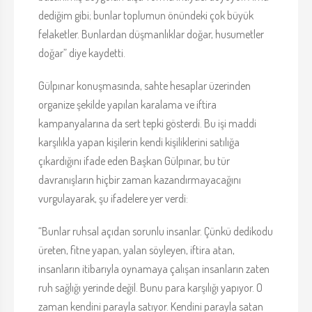
dediğim gibi; bunlar toplumun önündeki çok büyük
felaketler. Bunlardan düşmanlıklar doğar, husumetler
doğar” diye kaydetti.
Gülpınar konuşmasında, sahte hesaplar üzerinden
organize şekilde yapılan karalama ve iftira
kampanyalarına da sert tepki gösterdi. Bu işi maddi
karşılıkla yapan kişilerin kendi kişiliklerini satılığa
çıkardığını ifade eden Başkan Gülpınar, bu tür
davranışların hiçbir zaman kazandırmayacağını
vurgulayarak, şu ifadelere yer verdi:
“Bunlar ruhsal açıdan sorunlu insanlar. Çünkü dedikodu
üreten, fitne yapan, yalan söyleyen, iftira atan,
insanların itibarıyla oynamaya çalışan insanların zaten
ruh sağlığı yerinde değil. Bunu para karşılığı yapıyor. O
zaman kendini parayla satıyor. Kendini parayla satan