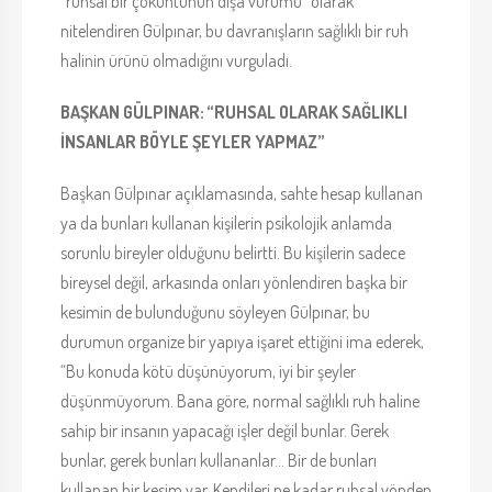
"ruhsal bir çöküntünün dışa vurumu" olarak
nitelendiren Gülpınar, bu davranışların sağlıklı bir ruh
halinin ürünü olmadığını vurguladı.
BAŞKAN GÜLPINAR: “RUHSAL OLARAK SAĞLIKLI
İNSANLAR BÖYLE ŞEYLER YAPMAZ”
Başkan Gülpınar açıklamasında, sahte hesap kullanan
ya da bunları kullanan kişilerin psikolojik anlamda
sorunlu bireyler olduğunu belirtti. Bu kişilerin sadece
bireysel değil, arkasında onları yönlendiren başka bir
kesimin de bulunduğunu söyleyen Gülpınar, bu
durumun organize bir yapıya işaret ettiğini ima ederek,
“Bu konuda kötü düşünüyorum, iyi bir şeyler
düşünmüyorum. Bana göre, normal sağlıklı ruh haline
sahip bir insanın yapacağı işler değil bunlar. Gerek
bunlar, gerek bunları kullananlar... Bir de bunları
kullanan bir kesim var. Kendileri ne kadar ruhsal yönden