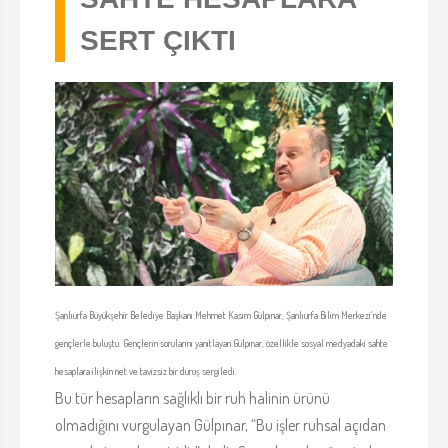
SERT ÇIKTI
Şanlıurfa Büyükşehir Belediye Başkanı Mehmet Kasım Gülpınar, Şanlıurfa Bilim Merkezi’nde
gençlerle buluştu. Gençlerin sorularını yanıtlayan Gülpınar, özellikle sosyal medyadaki sahte
hesaplara ilişkin net ve tavizsiz bir duruş sergiledi.
Bu tür hesapların sağlıklı bir ruh halinin ürünü
olmadığını vurgulayan Gülpınar, “Bu işler ruhsal açıdan