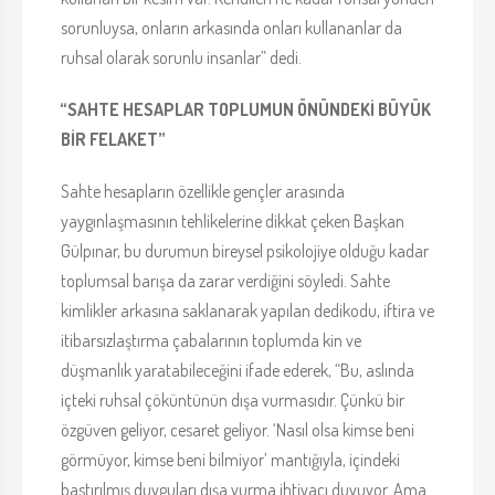
sorunluysa, onların arkasında onları kullananlar da
ruhsal olarak sorunlu insanlar” dedi.
“SAHTE HESAPLAR TOPLUMUN ÖNÜNDEKİ BÜYÜK
BİR FELAKET”
Sahte hesapların özellikle gençler arasında
yaygınlaşmasının tehlikelerine dikkat çeken Başkan
Gülpınar, bu durumun bireysel psikolojiye olduğu kadar
toplumsal barışa da zarar verdiğini söyledi. Sahte
kimlikler arkasına saklanarak yapılan dedikodu, iftira ve
itibarsızlaştırma çabalarının toplumda kin ve
düşmanlık yaratabileceğini ifade ederek, “Bu, aslında
içteki ruhsal çöküntünün dışa vurmasıdır. Çünkü bir
özgüven geliyor, cesaret geliyor. ‘Nasıl olsa kimse beni
görmüyor, kimse beni bilmiyor’ mantığıyla, içindeki
bastırılmış duyguları dışa vurma ihtiyacı duyuyor. Ama