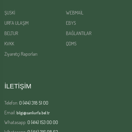
ŞUSKİ
WEBMAİL
URFA ULAŞIM
EBYS
BELTUR
BAĞLANTILAR
KVKK
QDMS
Ziyaretçi Raporları
İLETİŞİM
Telefon:
0 (414) 318 51 00
Email:
bilgi@sanliurfa.bel.tr
Whatasapp:
0 (414) 153 00 00
Whatasapp:
0 (414) 316 08 62