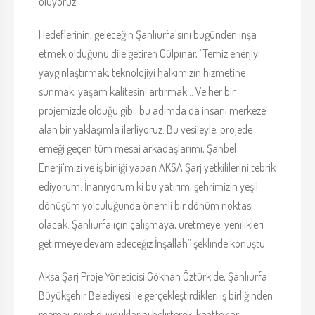
oluyoruz.”
Hedeflerinin, geleceğin Şanlıurfa’sını bugünden inşa
etmek olduğunu dile getiren Gülpınar, “Temiz enerjiyi
yaygınlaştırmak, teknolojiyi halkımızın hizmetine
sunmak, yaşam kalitesini artırmak… Ve her bir
projemizde olduğu gibi, bu adımda da insanı merkeze
alan bir yaklaşımla ilerliyoruz. Bu vesileyle, projede
emeği geçen tüm mesai arkadaşlarımı, Şanbel
Enerji’mizi ve iş birliği yapan AKSA Şarj yetkililerini tebrik
ediyorum. İnanıyorum ki bu yatırım, şehrimizin yeşil
dönüşüm yolculuğunda önemli bir dönüm noktası
olacak. Şanlıurfa için çalışmaya, üretmeye, yenilikleri
getirmeye devam edeceğiz İnşallah” şeklinde konuştu.
Aksa Şarj Proje Yöneticisi Gökhan Öztürk de, Şanlıurfa
Büyükşehir Belediyesi ile gerçekleştirdikleri iş birliğinden
memnuniyet duyduklarını belirterek, kentte şarj