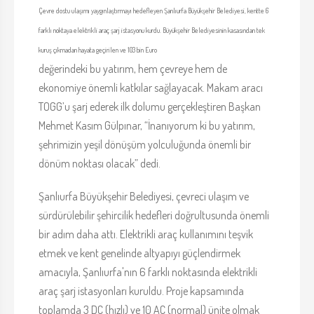
Çevre dostu ulaşımı yaygınlaştırmayı hedefleyen Şanlıurfa Büyükşehir Belediyesi, kentte 6
farklı noktaya elektrikli araç şarj istasyonu kurdu. Büyükşehir Belediyesinin kasasından tek
kuruş çıkmadan hayata geçirilen ve 103 bin Euro
değerindeki bu yatırım, hem çevreye hem de
ekonomiye önemli katkılar sağlayacak. Makam aracı
TOGG’u şarj ederek ilk dolumu gerçekleştiren Başkan
Mehmet Kasım Gülpınar, “İnanıyorum ki bu yatırım,
şehrimizin yeşil dönüşüm yolculuğunda önemli bir
dönüm noktası olacak” dedi.
Şanlıurfa Büyükşehir Belediyesi, çevreci ulaşım ve
sürdürülebilir şehircilik hedefleri doğrultusunda önemli
bir adım daha attı. Elektrikli araç kullanımını teşvik
etmek ve kent genelinde altyapıyı güçlendirmek
amacıyla, Şanlıurfa'nın 6 farklı noktasında elektrikli
araç şarj istasyonları kuruldu. Proje kapsamında
toplamda 3 DC (hızlı) ve 10 AC (normal) ünite olmak