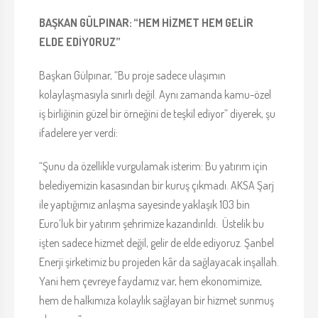
BAŞKAN GÜLPINAR: “HEM HİZMET HEM GELİR
ELDE EDİYORUZ”
Başkan Gülpınar, “Bu proje sadece ulaşımın
kolaylaşmasıyla sınırlı değil. Aynı zamanda kamu-özel
iş birliğinin güzel bir örneğini de teşkil ediyor” diyerek, şu
ifadelere yer verdi:
“Şunu da özellikle vurgulamak isterim: Bu yatırım için
belediyemizin kasasından bir kuruş çıkmadı. AKSA Şarj
ile yaptığımız anlaşma sayesinde yaklaşık 103 bin
Euro’luk bir yatırım şehrimize kazandırıldı. Üstelik bu
işten sadece hizmet değil, gelir de elde ediyoruz. Şanbel
Enerji şirketimiz bu projeden kâr da sağlayacak inşallah.
Yani hem çevreye faydamız var, hem ekonomimize,
hem de halkımıza kolaylık sağlayan bir hizmet sunmuş