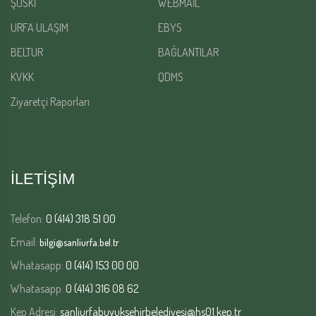
ŞUSKİ
WEBMAİL
URFA ULAŞIM
EBYS
BELTUR
BAĞLANTILAR
KVKK
QDMS
Ziyaretçi Raporları
İLETİŞİM
Telefon:
0 (414) 318 51 00
Email:
bilgi@sanliurfa.bel.tr
Whatasapp:
0 (414) 153 00 00
Whatasapp:
0 (414) 316 08 62
Kep Adresi:
sanliurfabuyuksehirbelediyesi@hs01.kep.tr