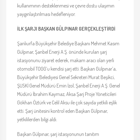
kullanımının desteklenmesi ve çevre dostu ulaşımın
yaygınlaştırılması hedefleniyor.
İLK ŞARJI BAŞKAN GÜLPINAR GERÇEKLEŞTİRDİ
Şanlıurfa Büyükşehir Belediye Başkanı Mehmet Kasım
Gülpınar, Şanbel Enerji A.Ş. önünde kurulan şarj
istasyonunu ziyaret ederek, makam aracı olan yerli
otomobil TOGG’u kendisi şarj etti. Başkan Gülpınar’a,
Büyükşehir Belediyesi Genel Sekreteri Murat Beşikci,
ŞUSKİ Genel Müdürü Emin İzol, Şanbel Enerji A.Ş. Genel
Müdürü İbrahim Kaymaz, Aksa Şarj Proje Yöneticileri
Gökhan Öztürk ve Celil Aksu ile çok sayıda yetkili eşlik
etti. Şarj ünitesini kontrol eden Başkan Gülpınar,
yetkililerden bilgi aldı.
Başkan Gülpınar, şarj istasyonunun tanıtım