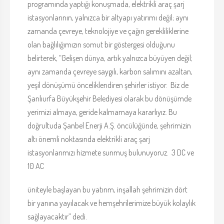
programında yaptığı konuşmada, elektrikli araç şarj
istasyonlarının, yalnızca bir altyapı yatırımı değil; aynı
zamanda çevreye, teknolojiye ve çağın gerekliliklerine
olan bağlılığımızın somut bir göstergesi olduğunu
belirterek, “Gelişen dünya, artık yalnızca büyüyen değil;
aynı zamanda çevreye saygılı, karbon salımını azaltan,
yeşil dönüşümü önceliklendiren şehirler istiyor. Biz de
Şanlıurfa Büyükşehir Belediyesi olarak bu dönüşümde
yerimizi almaya, geride kalmamaya kararlıyız. Bu
doğrultuda Şanbel Enerji A.Ş. öncülüğünde, şehrimizin
altı önemli noktasında elektrikli araç şarj
istasyonlarımızı hizmete sunmuş bulunuyoruz. 3 DC ve
10 AC
üniteyle başlayan bu yatırım, inşallah şehrimizin dört
bir yanına yayılacak ve hemşehrilerimize büyük kolaylık
sağlayacaktır” dedi.