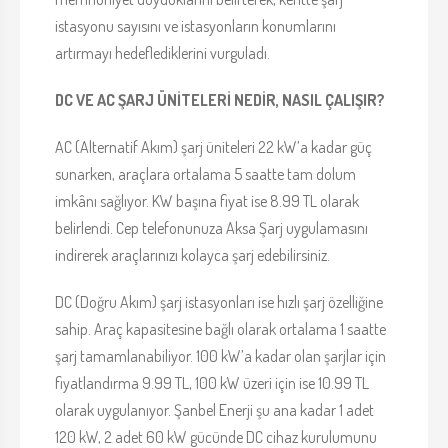
istasyonu sayısını ve istasyonların konumlarını
artırmayı hedeflediklerini vurguladı.
DC VE AC ŞARJ ÜNİTELERİ NEDİR, NASIL ÇALIŞIR?
AC (Alternatif Akım) şarj üniteleri 22 kW’a kadar güç
sunarken, araçlara ortalama 5 saatte tam dolum
imkânı sağlıyor. KW başına fiyat ise 8.99 TL olarak
belirlendi. Cep telefonunuza Aksa Şarj uygulamasını
indirerek araçlarınızı kolayca şarj edebilirsiniz.
DC (Doğru Akım) şarj istasyonları ise hızlı şarj özelliğine
sahip. Araç kapasitesine bağlı olarak ortalama 1 saatte
şarj tamamlanabiliyor. 100 kW’a kadar olan şarjlar için
fiyatlandırma 9.99 TL, 100 kW üzeri için ise 10.99 TL
olarak uygulanıyor. Şanbel Enerji şu ana kadar 1 adet
120 kW, 2 adet 60 kW gücünde DC cihaz kurulumunu