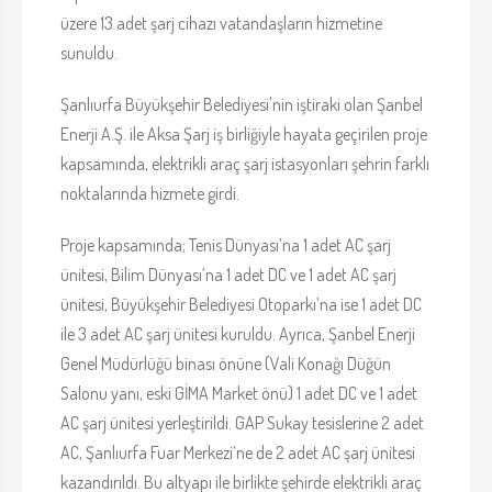
üzere 13 adet şarj cihazı vatandaşların hizmetine
sunuldu.
Şanlıurfa Büyükşehir Belediyesi'nin iştiraki olan Şanbel
Enerji A.Ş. ile Aksa Şarj iş birliğiyle hayata geçirilen proje
kapsamında, elektrikli araç şarj istasyonları şehrin farklı
noktalarında hizmete girdi.
Proje kapsamında; Tenis Dünyası’na 1 adet AC şarj
ünitesi, Bilim Dünyası’na 1 adet DC ve 1 adet AC şarj
ünitesi, Büyükşehir Belediyesi Otoparkı’na ise 1 adet DC
ile 3 adet AC şarj ünitesi kuruldu. Ayrıca, Şanbel Enerji
Genel Müdürlüğü binası önüne (Vali Konağı Düğün
Salonu yanı, eski GİMA Market önü) 1 adet DC ve 1 adet
AC şarj ünitesi yerleştirildi. GAP Sukay tesislerine 2 adet
AC, Şanlıurfa Fuar Merkezi’ne de 2 adet AC şarj ünitesi
kazandırıldı. Bu altyapı ile birlikte şehirde elektrikli araç