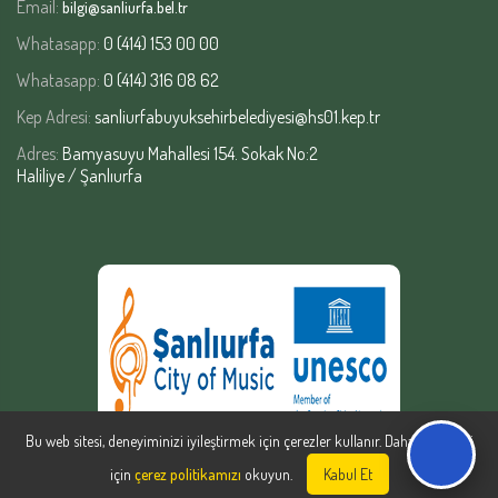
Email:
bilgi@sanliurfa.bel.tr
Whatasapp:
0 (414) 153 00 00
Whatasapp:
0 (414) 316 08 62
Kep Adresi:
sanliurfabuyuksehirbelediyesi@hs01.kep.tr
Adres:
Bamyasuyu Mahallesi 154. Sokak No:2
Haliliye / Şanlıurfa
Bu web sitesi, deneyiminizi iyileştirmek için çerezler kullanır. Daha fazla bilgi
için
çerez politikamızı
okuyun.
Kabul Et