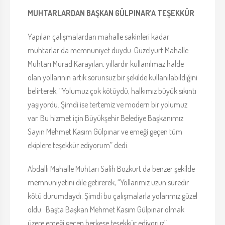
MUHTARLARDAN BAŞKAN GÜLPINAR’A TEŞEKKÜR
Yapılan çalışmalardan mahalle sakinleri kadar
muhtarlar da memnuniyet duydu. Güzelyurt Mahalle
Muhtarı Murad Karayılan, yıllardır kullanılmaz halde
olan yollarının artık sorunsuz bir şekilde kullanılabildiğini
belirterek, “Yolumuz çok kötüydü, halkımız büyük sıkıntı
yaşıyordu. Şimdi ise tertemiz ve modern bir yolumuz
var. Bu hizmet için Büyükşehir Belediye Başkanımız
Sayın Mehmet Kasım Gülpınar ve emeği geçen tüm
ekiplere teşekkür ediyorum” dedi.
Abdallı Mahalle Muhtarı Salih Bozkurt da benzer şekilde
memnuniyetini dile getirerek, “Yollarımız uzun süredir
kötü durumdaydı. Şimdi bu çalışmalarla yolarımız güzel
oldu. Başta Başkan Mehmet Kasım Gülpınar olmak
üzere emeği geçen herkese teşekkür ediyoruz”