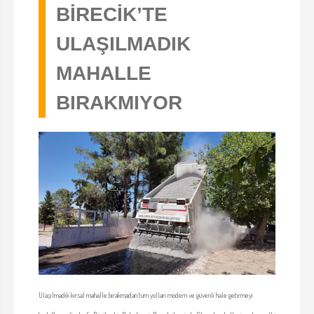
BİRECİK’TE
ULAŞILMADIK
MAHALLE
BIRAKMIYOR
Ulaşılmadık kırsal mahalle bırakmadan tüm yolları modern ve güvenli hale getirmeyi