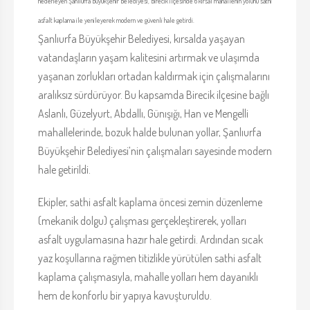
hedefleyen Şanlıurfa Büyükşehir Belediyesi, Birecik ilçesinde 6 kırsal mahallenin yolunu sathi
asfalt kaplama ile yenileyerek modern ve güvenli hale getirdi.
Şanlıurfa Büyükşehir Belediyesi, kırsalda yaşayan
vatandaşların yaşam kalitesini artırmak ve ulaşımda
yaşanan zorlukları ortadan kaldırmak için çalışmalarını
aralıksız sürdürüyor. Bu kapsamda Birecik ilçesine bağlı
Aslanlı, Güzelyurt, Abdallı, Günışığı, Han ve Mengelli
mahallelerinde, bozuk halde bulunan yollar, Şanlıurfa
Büyükşehir Belediyesi’nin çalışmaları sayesinde modern
hale getirildi.
Ekipler, sathi asfalt kaplama öncesi zemin düzenleme
(mekanik dolgu) çalışması gerçekleştirerek, yolları
asfalt uygulamasına hazır hale getirdi. Ardından sıcak
yaz koşullarına rağmen titizlikle yürütülen sathi asfalt
kaplama çalışmasıyla, mahalle yolları hem dayanıklı
hem de konforlu bir yapıya kavuşturuldu.