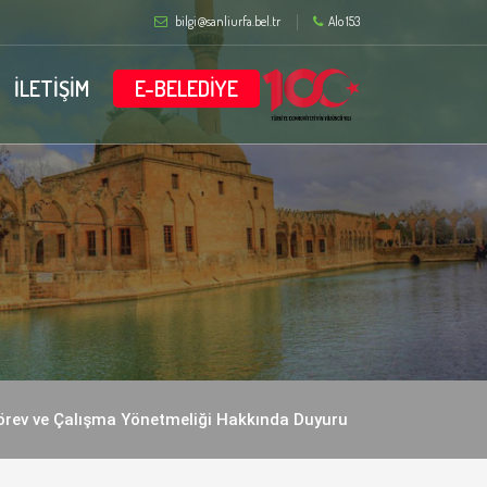
bilgi@sanliurfa.bel.tr
Alo 153
İLETİŞİM
E-BELEDİYE
örev ve Çalışma Yönetmeliği Hakkında Duyuru