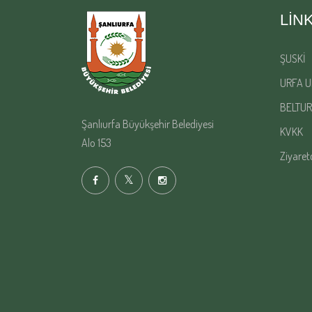
LIN
ŞUSKİ
URFA U
BELTUR
Şanlıurfa Büyükşehir Belediyesi
KVKK
Alo 153
Ziyaret