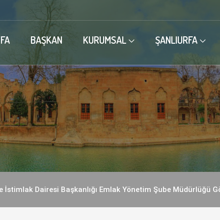
FA
BAŞKAN
KURUMSAL
ŞANLIURFA
e İstimlak Dairesi Başkanlığı Emlak Yönetim Şube Müdürlüğü G