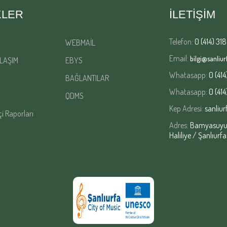
KLER
İLETİŞİM
Telefon:
0 (414) 318
WEBMAİL
Email:
bilgi@sanliurf
LAŞIM
EBYS
Whatasapp:
0 (414
BAĞLANTILAR
Whatasapp:
0 (414
QDMS
Kep Adresi:
sanliur
çi Raporları
Adres:
Bamyasuyu M
Haliliye / Şanlıurfa