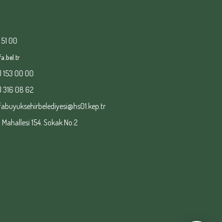
 51 00
a.bel.tr
) 153 00 00
) 316 08 62
fabuyuksehirbelediyesi@hs01.kep.tr
ahallesi 154. Sokak No:2