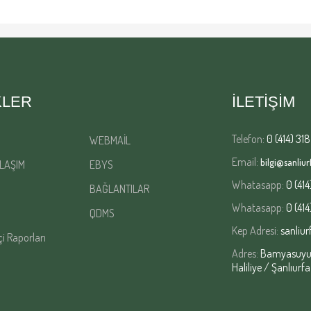
KLER
İLETİŞİM
Telefon:
0 (414) 318
WEBMAİL
Email:
bilgi@sanliurf
LAŞIM
EBYS
Whatasapp:
0 (414
BAĞLANTILAR
Whatasapp:
0 (414
QDMS
Kep Adresi:
sanliur
çi Raporları
Adres:
Bamyasuyu M
Haliliye / Şanlıurfa