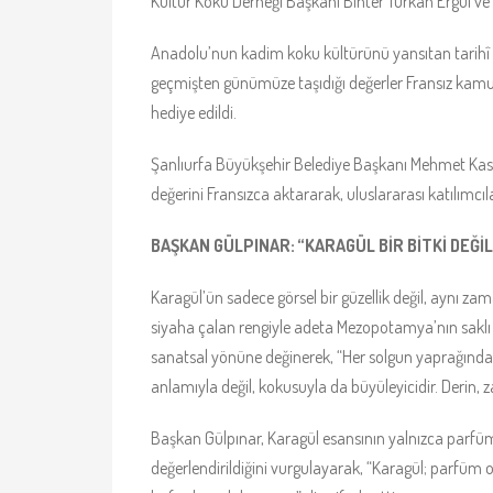
Kültür Koku Derneği Başkanı Bihter Türkan Ergül ve ç
Anadolu’nun kadim koku kültürünü yansıtan tarihî ob
geçmişten günümüze taşıdığı değerler Fransız kam
hediye edildi.
Şanlıurfa Büyükşehir Belediye Başkanı Mehmet Kasım
değerini Fransızca aktararak, uluslararası katılımcıl
BAŞKAN GÜLPINAR: “KARAGÜL BİR BİTKİ DEĞİL,
Karagül’ün sadece görsel bir güzellik değil, aynı zam
siyaha çalan rengiyle adeta Mezopotamya’nın saklı sı
sanatsal yönüne değinerek, “Her solgun yaprağında bir
anlamıyla değil, kokusuyla da büyüleyicidir. Derin, za
Başkan Gülpınar, Karagül esansının yalnızca parfüm
değerlendirildiğini vurgulayarak, “Karagül; parfüm 