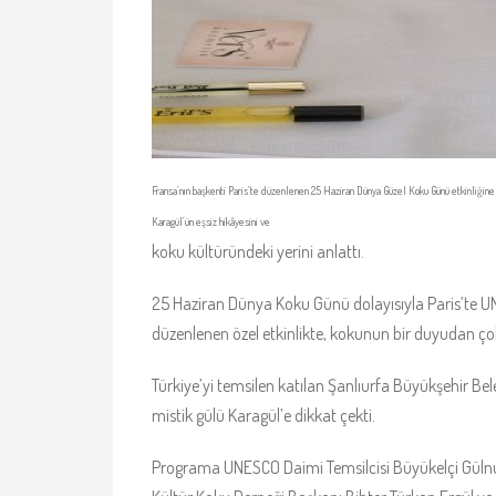
Fransa’nın başkenti Paris’te düzenlenen 25 Haziran Dünya Güzel Koku Günü etkinliğine
Karagül’ün eşsiz hikâyesini ve
koku kültüründeki yerini anlattı.
25 Haziran Dünya Koku Günü dolayısıyla Paris’te UN
düzenlenen özel etkinlikte, kokunun bir duyudan çok 
Türkiye’yi temsilen katılan Şanlıurfa Büyükşehir Be
mistik gülü Karagül’e dikkat çekti.
Programa UNESCO Daimi Temsilcisi Büyükelçi Gülnu