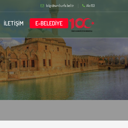
bilgi@sanliurfa.bel.tr
Alo 153
İLETİŞİM
E-BELEDİYE