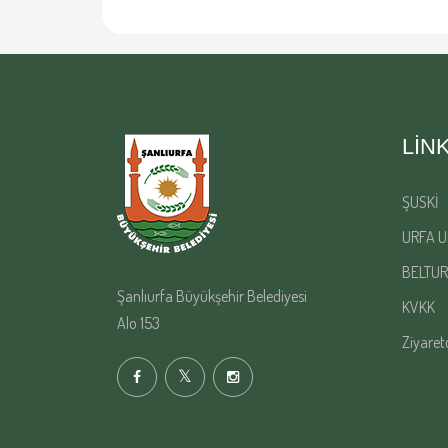
LIN
ŞUSKİ
URFA U
BELTUR
Şanlıurfa Büyükşehir Belediyesi
KVKK
Alo 153
Ziyaret