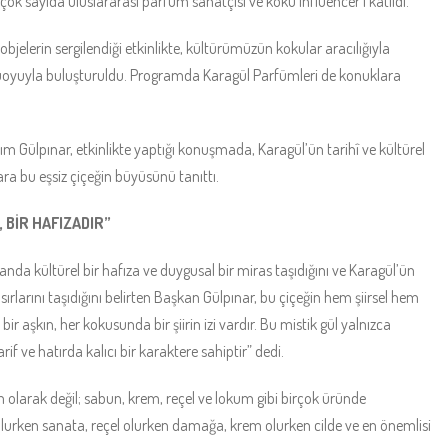
ok sayıda uluslararası parfüm sanatçısı ve koku influencer’ı katıldı.
jelerin sergilendiği etkinlikte, kültürümüzün kokular aracılığıyla
uoyuyla buluşturuldu. Programda Karagül Parfümleri de konuklara
 Gülpınar, etkinlikte yaptığı konuşmada, Karagül’ün tarihî ve kültürel
ara bu eşsiz çiçeğin büyüsünü tanıttı.
 BİR HAFIZADIR”
anda kültürel bir hafıza ve duygusal bir miras taşıdığını ve Karagül’ün
rlarını taşıdığını belirten Başkan Gülpınar, bu çiçeğin hem şiirsel hem
 aşkın, her kokusunda bir şiirin izi vardır. Bu mistik gül yalnızca
rif ve hatırda kalıcı bir karaktere sahiptir” dedi.
 olarak değil; sabun, krem, reçel ve lokum gibi birçok üründe
olurken sanata, reçel olurken damağa, krem olurken cilde ve en önemlisi