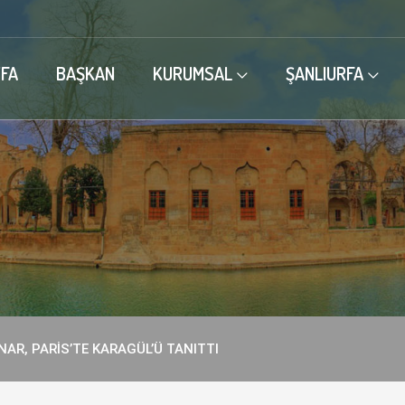
FA
BAŞKAN
KURUMSAL
ŞANLIURFA
AR, PARİS’TE KARAGÜL’Ü TANITTI