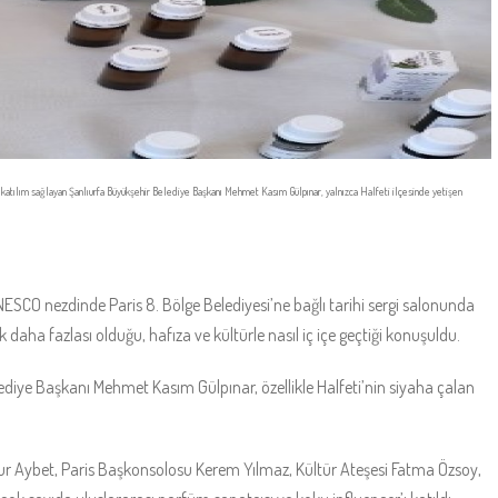
 katılım sağlayan Şanlıurfa Büyükşehir Belediye Başkanı Mehmet Kasım Gülpınar, yalnızca Halfeti ilçesinde yetişen
ESCO nezdinde Paris 8. Bölge Belediyesi’ne bağlı tarihi sergi salonunda
daha fazlası olduğu, hafıza ve kültürle nasıl iç içe geçtiği konuşuldu.
lediye Başkanı Mehmet Kasım Gülpınar, özellikle Halfeti’nin siyaha çalan
r Aybet, Paris Başkonsolosu Kerem Yılmaz, Kültür Ateşesi Fatma Özsoy,