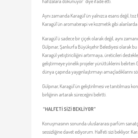
hafızalara dokunuyor” diye ifade etti.
Aynı zamanda Karagül’ün yalnızca esans değil, to
Karagül’ün aromaterapi ve kozmetik gibi alanlarda d
Karagül’ü sadece bir çiçek olarak değil, aynı zama
Gülpınar, Şanlıurfa Büyükşehir Belediyesi olarak b
Karagül yetiştiriciliğini artırmaya, üreticileri deste
geliştirmeye yönelik projeler yürüttüklerini belirten G
dünya çapında yaygınlaştırmayı amaçladıklarını söy
Gülpınar, Karagül’ün geliştirilmesi ve tanıtılması 
birliğinin artarak süreceğini belirtti.
“HALFETİ SİZİ BEKLİYOR”
Konuşmasının sonunda uluslararası parfüm sanatçıl
sessizliğine davet ediyorum. Halfeti sizi bekliyor. 