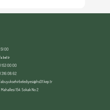
 51 00
a.bel.tr
) 153 00 00
) 316 08 62
fabuyuksehirbelediyesi@hs01.kep.tr
ahallesi 154. Sokak No:2