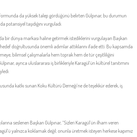
z formunda da yüksek talep gördüğünü belirten Gülpınar, bu durumun
a potansiyel taşıdığını vurguladı.
nda bir dünya markası haline getirmek istediklerini vurgulayan Başkan
u hedef doğrultusunda önemli adımlar attıklarını ifade etti. Bu kapsamda
klemeye, bilimsel çalışmalarla hem toprak hem de tür çeşitliliğini
ülpınar, ayrıca uluslararası iş birlikleriyle Karagül’ün kültürel tanıtımını
ledi.
konusunda katkı sunan Koku Kültürü Derneği’ne de teşekkür ederek, iş
arına seslenen Başkan Gülpınar, “Sizleri Karagül’ün ilham veren
Karagül’ü yalnızca koklamak değil; onunla üretmek isteyen herkese kapımız