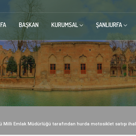
FA
BAŞKAN
KURUMSAL
ŞANLIURFA
üğü Milli Emlak Müdürlüğü tarafından hurda motosiklet satışı ihale 