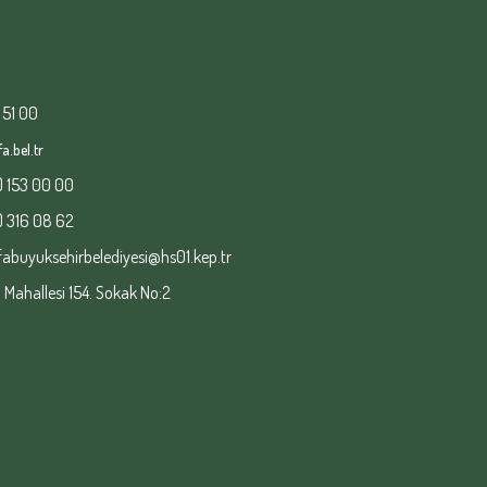
 51 00
a.bel.tr
) 153 00 00
) 316 08 62
fabuyuksehirbelediyesi@hs01.kep.tr
ahallesi 154. Sokak No:2