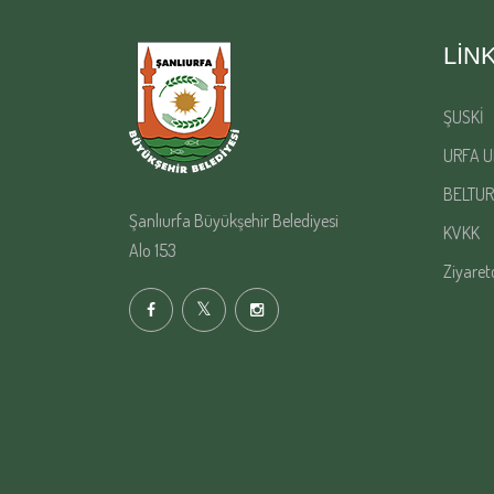
LIN
ŞUSKİ
URFA U
BELTUR
Şanlıurfa Büyükşehir Belediyesi
KVKK
Alo 153
Ziyaret