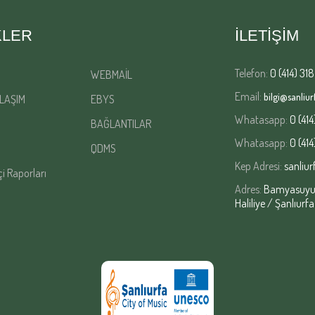
KLER
İLETİŞİM
Telefon:
0 (414) 318
WEBMAİL
Email:
bilgi@sanliurf
LAŞIM
EBYS
Whatasapp:
0 (414
BAĞLANTILAR
Whatasapp:
0 (414
QDMS
Kep Adresi:
sanliur
çi Raporları
Adres:
Bamyasuyu M
Haliliye / Şanlıurfa