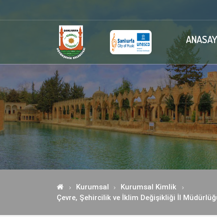
ANASAY
Kurumsal
Kurumsal Kimlik
Çevre, Şehircilik ve İklim Değişikliği İl Müdürl