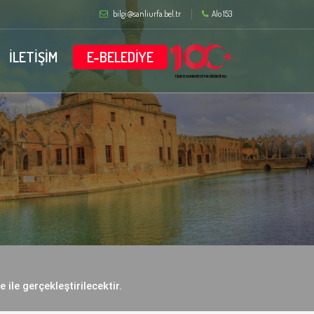
bilgi@sanliurfa.bel.tr
Alo 153
İLETİŞİM
E-BELEDİYE
ile gerçekleştirilecektir.