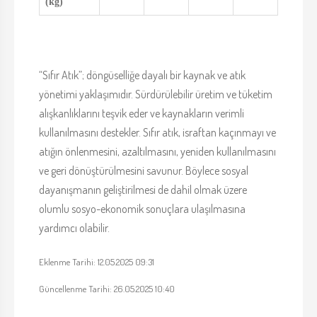
(kg)
“Sıfır Atık”; döngüselliğe dayalı bir kaynak ve atık
yönetimi yaklaşımıdır. Sürdürülebilir üretim ve tüketim
alışkanlıklarını teşvik eder ve kaynakların verimli
kullanılmasını destekler. Sıfır atık, israftan kaçınmayı ve
atığın önlenmesini, azaltılmasını, yeniden kullanılmasını
ve geri dönüştürülmesini savunur. Böylece sosyal
dayanışmanın geliştirilmesi de dahil olmak üzere
olumlu sosyo-ekonomik sonuçlara ulaşılmasına
yardımcı olabilir.
Eklenme Tarihi: 12.05.2025 09:31
Güncellenme Tarihi: 26.05.2025 10:40