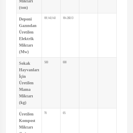
Miktarı
(ton)
181,140,140
184.260.13
Deponi
Gazından
Üretilen
Elektrik
Miktarı
(Mw)
500
600
Sokak
Hayvanları
İçin
Üretilen
Mama
Miktarı
(kg)
70
65
Üretilen
Kompost
Miktarı