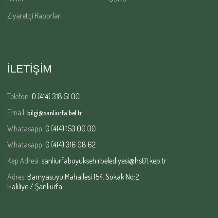
Ziyaretçi Raporları
İLETİŞİM
Telefon:
0 (414) 318 51 00
Email:
bilgi@sanliurfa.bel.tr
Whatasapp:
0 (414) 153 00 00
Whatasapp:
0 (414) 316 08 62
Kep Adresi:
sanliurfabuyuksehirbelediyesi@hs01.kep.tr
Adres:
Bamyasuyu Mahallesi 154. Sokak No:2
Haliliye / Şanlıurfa