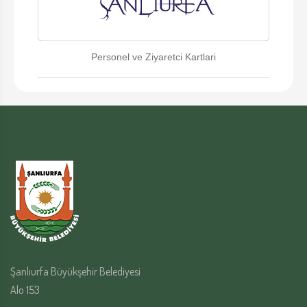
Personel ve Ziyaretci Kartlari
Şanlıurfa Büyükşehir Belediyesi
Alo 153