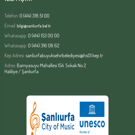
Telefon:
0 (414) 318 51 00
Email:
bilgi@sanliurfa.bel.tr
Whatasapp:
0 (414) 153 00 00
Whatasapp:
0 (414) 316 08 62
Kep Adresi:
sanliurfabuyuksehirbelediyesi@hs01.kep.tr
Adres:
Bamyasuyu Mahallesi 154. Sokak No:2
Haliliye / Şanlıurfa