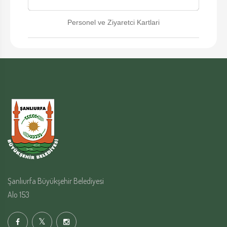
Personel ve Ziyaretci Kartlari
Şanlıurfa Büyükşehir Belediyesi
Alo 153