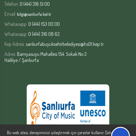
Telefon:
0 (414) 318 51 00
Email:
bilgi@sanliurfa.bel.tr
Whatasapp:
0 (414) 153 00 00
Whatasapp:
0 (414) 316 08 62
Kep Adresi:
sanliurfabuyuksehirbelediyesi@hs01.kep.tr
Adres:
Bamyasuyu Mahallesi 154. Sokak No:2
Haliliye / Şanlıurfa
Bu web sitesi, deneyiminizi iyileştirmek için çerezler kullanır. Daha fazla bilgi