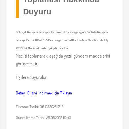
Duyuru
5216 Sayılı Büyükşehir Belediyesi Kanununun 13. Maddesi gereğince; Şanlıurfa Büyükşehir
Belediye Meclisi 10 Mart 2025 Pazartesi günü saat 14.00'te Esentepe Mahallesi Urfa City
AVM 3. Kat Meclis salonunda Büyükşehir Belediye
Meclisi toplanarak, aşağıda yazılı gündem maddelerini
görüşecektir.
İlgililere duyurulur.
Detaylı Bilgiyi İndirmek İçin Tıklayın
Eklenme Tarihi: 06.03.2025 17:19
Güncellenme Tarihi: 26.05.2025 10:40