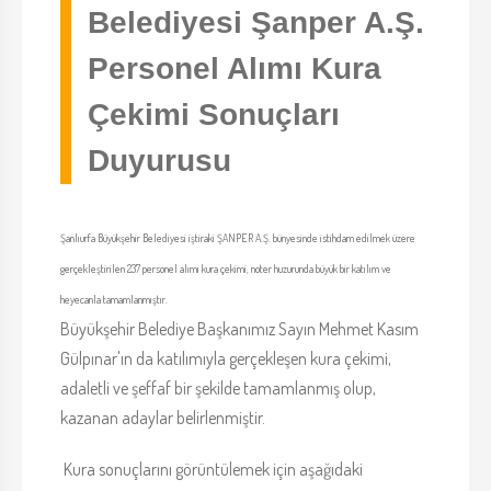
Belediyesi Şanper A.Ş.
Personel Alımı Kura
Çekimi Sonuçları
Duyurusu
Şanlıurfa Büyükşehir Belediyesi iştiraki ŞANPER A.Ş. bünyesinde istihdam edilmek üzere
gerçekleştirilen 237 personel alımı kura çekimi, noter huzurunda büyük bir katılım ve
heyecanla tamamlanmıştır.
Büyükşehir Belediye Başkanımız Sayın Mehmet Kasım
Gülpınar'ın da katılımıyla gerçekleşen kura çekimi,
adaletli ve şeffaf bir şekilde tamamlanmış olup,
kazanan adaylar belirlenmiştir.
Kura sonuçlarını görüntülemek için aşağıdaki