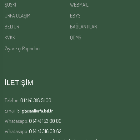
ŞUSKİ
WEBMAİL
URFA ULAŞIM
EBYS
BELTUR
BAĞLANTILAR
KVKK
QDMS
Ziyaretçi Raporları
İLETİŞİM
Telefon:
0 (414) 318 51 00
Email:
bilgi@sanliurfa.bel.tr
Whatasapp:
0 (414) 153 00 00
Whatasapp:
0 (414) 316 08 62