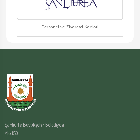
Personel ve Ziyaretci Kartlari
Şanlıurfa Büyükşehir Belediyesi
Alo 153