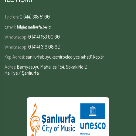
Telefon:
0 (414) 318 51 00
Email:
bilgi@sanliurfa.bel.tr
Whatasapp:
0 (414) 153 00 00
Whatasapp:
0 (414) 316 08 62
Kep Adresi:
sanliurfabuyuksehirbelediyesi@hs01.kep.tr
Adres:
Bamyasuyu Mahallesi 154. Sokak No:2
Haliliye / Şanlıurfa