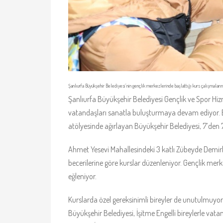
Şanlıurfa Büyükşehir Belediyesi’nin gençlik merkezlerinde başlattığı kurs çalışmalarına 
Şanlıurfa Büyükşehir Belediyesi Gençlik ve Spor Hiz
vatandaşları sanatla buluşturmaya devam ediyor. Bü
atölyesinde ağırlayan Büyükşehir Belediyesi, 7’den 
Ahmet Yesevi Mahallesindeki 3 katlı Zübeyde Demirk
becerilerine göre kurslar düzenleniyor. Gençlik me
eğleniyor.
Kurslarda özel gereksinimli bireyler de unutulmuyor.
Büyükşehir Belediyesi, İşitme Engelli bireylerle vata