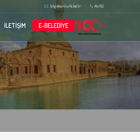
bilgi@sanliurfa.bel.tr
Alo 153
İLETİŞİM
E-BELEDİYE