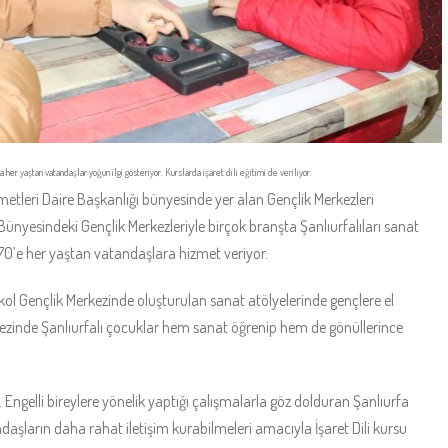
her yaştan vatandaşlar yoğun ilgi gösteriyor. Kurslarda işaret dili eğitimi de veriliyor.
metleri Daire Başkanlığı bünyesinde yer alan Gençlik Merkezleri
nyesindeki Gençlik Merkezleriyle birçok branşta Şanlıurfalıları sanat
70’e her yaştan vatandaşlara hizmet veriyor.
ol Gençlik Merkezinde oluşturulan sanat atölyelerinde gençlere el
rkezinde Şanlıurfalı çocuklar hem sanat öğrenip hem de gönüllerince
 Engelli bireylere yönelik yaptığı çalışmalarla göz dolduran Şanlıurfa
ndaşların daha rahat iletişim kurabilmeleri amacıyla İşaret Dili kursu