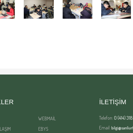
KLER
İLETİŞİM
Telefon:
0 (414) 318
WEBMAİL
Email:
bilgi@sanliurf
LAŞIM
EBYS