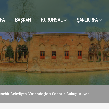
FA
BAŞKAN
KURUMSAL
ŞANLIURFA
şehir Belediyesi Vatandaşları Sanatla Buluşturuyor