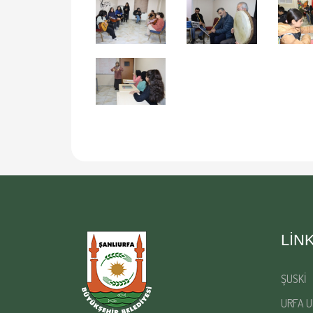
LIN
ŞUSKİ
URFA U