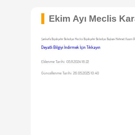
Ekim Ayı Meclis Kara
Şanlıurfa Büyükşehir Belediye Meclisi Büyükşehir Belediye Başkanı Mehmet Kasım GÜLPI
Deyatlı Bilgiyi İndirmek İçin Tıkkayın
Eklenme Tarihi: 05.11.2024 16:22
Güncellenme Tarihi: 26.05.2025 10:40