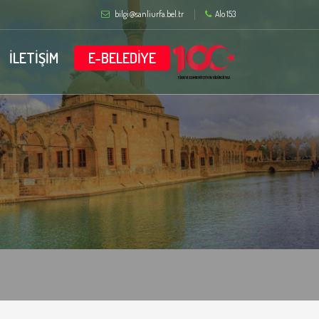
bilgi@sanliurfa.bel.tr
Alo 153
İLETİŞİM
E-BELEDİYE