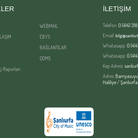
KLER
İLETİŞİM
Telefon:
0 (414) 318
WEBMAİL
Email:
bilgi@sanliurf
LAŞIM
EBYS
Whatasapp:
0 (414
BAĞLANTILAR
Whatasapp:
0 (414
QDMS
Kep Adresi:
sanliur
çi Raporları
Adres:
Bamyasuyu M
Haliliye / Şanlıurfa