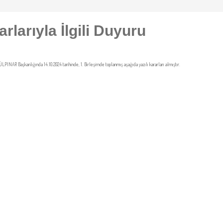
rlarıyla İlgili Duyuru
NAR Başkanlığında 14.10.2024 tarihinde, 1. Birleşimde toplanmış aşağıda yazılı kararları almıştır.