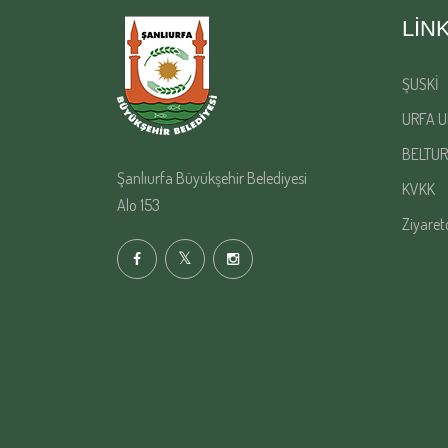
LIN
ŞUSKİ
URFA U
BELTUR
Şanlıurfa Büyükşehir Belediyesi
KVKK
Alo 153
Ziyaret