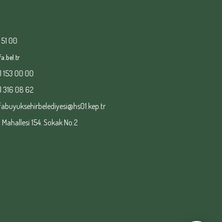
 51 00
a.bel.tr
) 153 00 00
) 316 08 62
fabuyuksehirbelediyesi@hs01.kep.tr
ahallesi 154. Sokak No:2