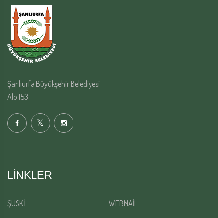
Şanlıurfa Büyükşehir Belediyesi
Alo 153
LINKLER
ŞUSKİ
WEBMAİL