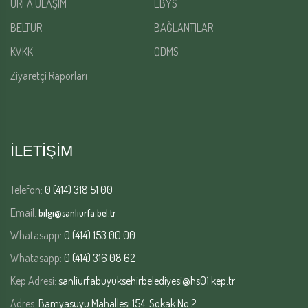
URFA ULAŞIM
EBYS
BELTUR
BAĞLANTILAR
KVKK
QDMS
Ziyaretçi Raporları
İLETİŞİM
Telefon:
0 (414) 318 51 00
Email:
bilgi@sanliurfa.bel.tr
Whatasapp:
0 (414) 153 00 00
Whatasapp:
0 (414) 316 08 62
Kep Adresi:
sanliurfabuyuksehirbelediyesi@hs01.kep.tr
Adres:
Bamyasuyu Mahallesi 154. Sokak No:2