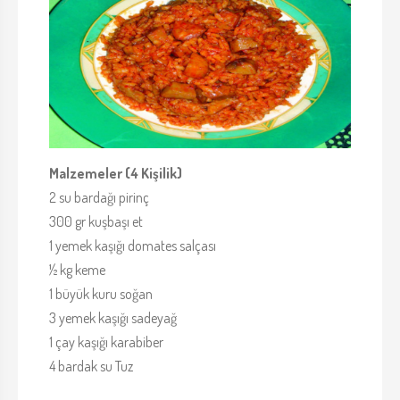
Malzemeler (4 Kişilik)
2 su bardağı pirinç
300 gr kuşbaşı et
1 yemek kaşığı domates salçası
½ kg keme
1 büyük kuru soğan
3 yemek kaşığı sadeyağ
1 çay kaşığı karabiber
4 bardak su Tuz