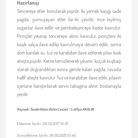
Hazırlanışı
Tencereye etler konularak pişirilir. İki yemek kaşığı sade
yağda, yumuşayan etler bir-iki çevrilir, ince kıyılmış
soğanlar ilave edilir ve pembeleşinceye kadar kavrulur.
Pirinçler yıkanıp tencereye alınır, kavrulur, pirinçlere iki
kaşık salça ilave edilip kavrulmaya devam edilir, sonra
dört bardak su, tuz ve karabiber ilave edilerek pilav kısık
ateşte pişirilir. Keme temizlenerek yıkanır, küçük kuşbaşı
olarak doğrandıktan sonra geride kalan yağda, tavada
haﬁf ateşte kavrulur. Tuz ve karabiber ilave edilir, pilavın
içerisine karıştırılarak servis tabağına alınır, bostanayla
yenilir.
Kaynak: Tandırlıktan Gelen Lezzet / Lütfiye AKALIN
Eklenme Tarihi: 06.02.2017 16:47
Güncellenme Tarihi: 26.05.2025 10:40