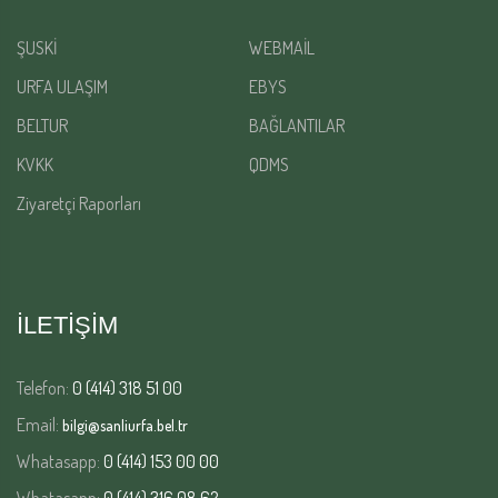
ŞUSKİ
WEBMAİL
URFA ULAŞIM
EBYS
BELTUR
BAĞLANTILAR
KVKK
QDMS
Ziyaretçi Raporları
İLETİŞİM
Telefon:
0 (414) 318 51 00
Email:
bilgi@sanliurfa.bel.tr
Whatasapp:
0 (414) 153 00 00
Whatasapp:
0 (414) 316 08 62