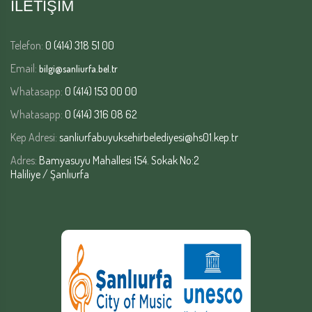
İLETİŞİM
Telefon:
0 (414) 318 51 00
Email:
bilgi@sanliurfa.bel.tr
Whatasapp:
0 (414) 153 00 00
Whatasapp:
0 (414) 316 08 62
Kep Adresi:
sanliurfabuyuksehirbelediyesi@hs01.kep.tr
Adres:
Bamyasuyu Mahallesi 154. Sokak No:2
Haliliye / Şanlıurfa