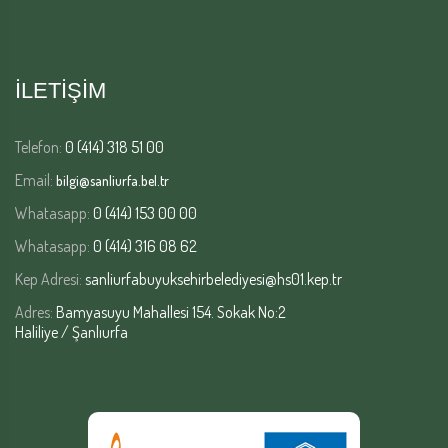
İLETİŞİM
Telefon:
0 (414) 318 51 00
Email:
bilgi@sanliurfa.bel.tr
Whatasapp:
0 (414) 153 00 00
Whatasapp:
0 (414) 316 08 62
Kep Adresi:
sanliurfabuyuksehirbelediyesi@hs01.kep.tr
Adres:
Bamyasuyu Mahallesi 154. Sokak No:2
Haliliye / Şanlıurfa