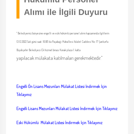
Alımı ile İlgili Duyuru
" Belediyemiz bünyesine engelli ve eski hükümlü personel alımı kapsamında ilgililerin
13.12.2022 Salı günü saat: 10.00' da Paşabağı Mahallesi Adalet Caddesi No: 17 Şanlıurfa
Büyükşehir Belediyesi Ek hizmet binası Konak plaza 1. katta
yapılacak mülakata katılmaları gerekmektedir."
Engelli Ön Lisans Mezunları Mülakat Listesi İndirmek İçin
Tıklayınız
Engelli Lisans Mezunları Mülakat Listesi İndirmek İçin Tıklayınız
Eski Hükümlü Mülakat Listesi İndirmek İçin Tıklayınız