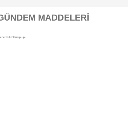
S GÜNDEM MADDELERİ
Se&ccedil;imleri</p> <p>