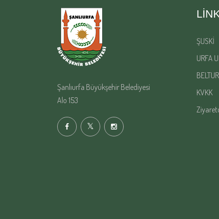
LIN
ŞUSKİ
URFA U
BELTUR
Şanlıurfa Büyükşehir Belediyesi
KVKK
Alo 153
Ziyaret