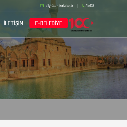
bilgi@sanliurfa.bel.tr
Alo 153
İLETİŞİM
E-BELEDİYE