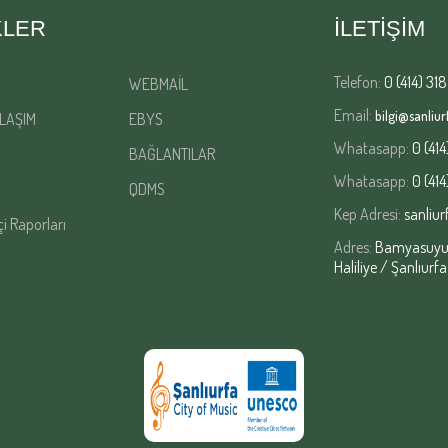
KLER
İLETİŞİM
Telefon:
0 (414) 318
WEBMAİL
Email:
bilgi@sanliurf
LAŞIM
EBYS
Whatasapp:
0 (414
BAĞLANTILAR
Whatasapp:
0 (414
QDMS
Kep Adresi:
sanliur
çi Raporları
Adres:
Bamyasuyu M
Haliliye / Şanlıurfa