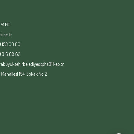
 51 00
a.bel.tr
) 153 00 00
) 316 08 62
fabuyuksehirbelediyesi@hs01.kep.tr
ahallesi 154. Sokak No:2