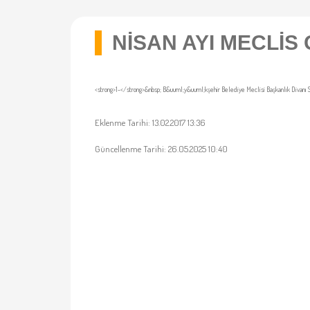
NİSAN AYI MECLİ
<strong>1-</strong>&nbsp; B&uuml;y&uuml;kşehir Belediye Meclisi Başkanlık Divanı 
Eklenme Tarihi: 13.02.2017 13:36
Güncellenme Tarihi: 26.05.2025 10:40