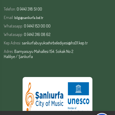
Telefon:
0 (414) 318 51 00
Email:
bilgi@sanliurfa.bel.tr
Whatasapp:
0 (414) 153 00 00
Whatasapp:
0 (414) 316 08 62
Kep Adresi:
sanliurfabuyuksehirbelediyesi@hs01.kep.tr
Adres:
Bamyasuyu Mahallesi 154. Sokak No:2
Haliliye / Şanlıurfa