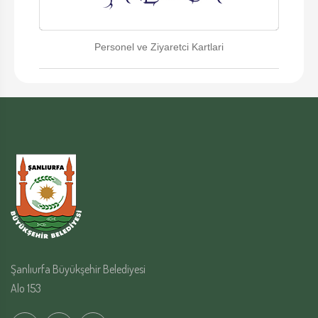
Personel ve Ziyaretci Kartlari
Şanlıurfa Büyükşehir Belediyesi
Alo 153