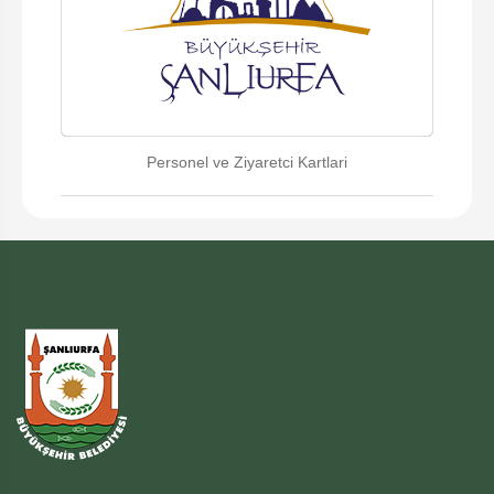
Personel ve Ziyaretci Kartlari