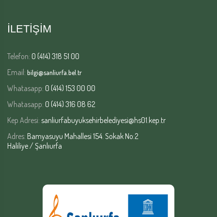
İLETİŞİM
Telefon:
0 (414) 318 51 00
Email:
bilgi@sanliurfa.bel.tr
Whatasapp:
0 (414) 153 00 00
Whatasapp:
0 (414) 316 08 62
Kep Adresi:
sanliurfabuyuksehirbelediyesi@hs01.kep.tr
Adres:
Bamyasuyu Mahallesi 154. Sokak No:2
Haliliye / Şanlıurfa