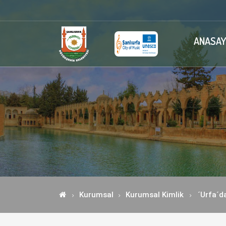
ANASAY
Kurumsal
Kurumsal Kimlik
´Urfa´d