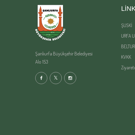
LIN
ŞUSKİ
URFA U
BELTUR
Şanlıurfa Büyükşehir Belediyesi
KVKK
Alo 153
Ziyaret