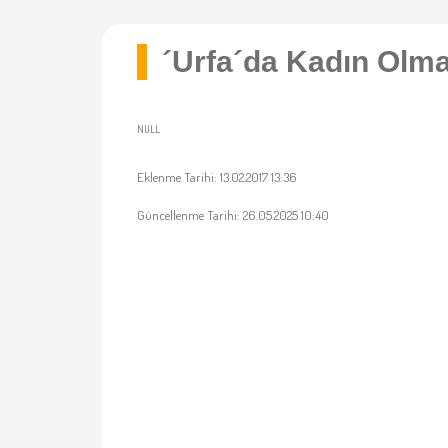
´Urfa´da Kadın Olm
NULL
Eklenme Tarihi: 13.02.2017 13:36
Güncellenme Tarihi: 26.05.2025 10:40