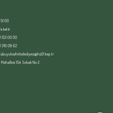
 51 00
a.bel.tr
) 153 00 00
) 316 08 62
fabuyuksehirbelediyesi@hs01.kep.tr
ahallesi 154. Sokak No:2