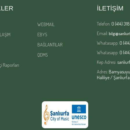
KLER
İLETİŞİM
Telefon:
0 (414) 318
WEBMAİL
Email:
bilgi@sanliurf
LAŞIM
EBYS
Whatasapp:
0 (414
BAĞLANTILAR
Whatasapp:
0 (414
QDMS
Kep Adresi:
sanliur
çi Raporları
Adres:
Bamyasuyu M
Haliliye / Şanlıurfa