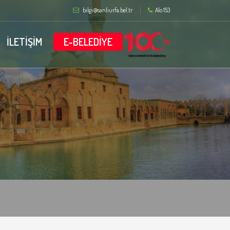
bilgi@sanliurfa.bel.tr
Alo 153
İLETİŞİM
E-BELEDİYE