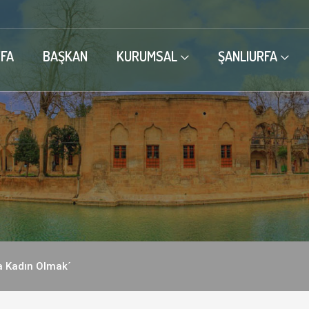
FA
BAŞKAN
KURUMSAL
ŞANLIURFA
a Kadın Olmak´