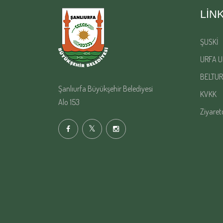
LIN
ŞUSKİ
URFA U
BELTUR
Şanlıurfa Büyükşehir Belediyesi
KVKK
Alo 153
Ziyaret