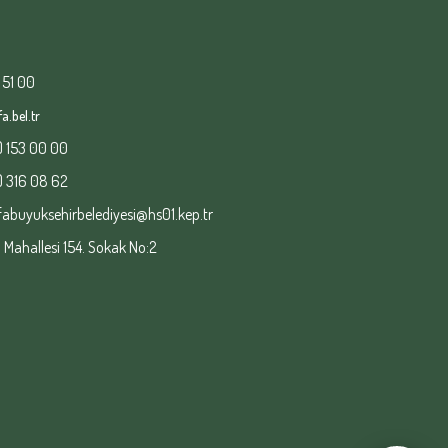
 51 00
a.bel.tr
) 153 00 00
) 316 08 62
fabuyuksehirbelediyesi@hs01.kep.tr
ahallesi 154. Sokak No:2