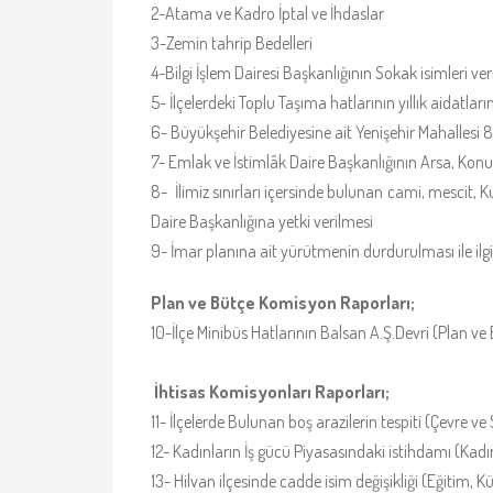
2-Atama ve Kadro İptal ve İhdaslar
3-Zemin tahrip Bedelleri
4-Bilgi İşlem Dairesi Başkanlığının Sokak isimleri ver
5- İlçelerdeki Toplu Taşıma hatlarının yıllık aidatları
6- Büyükşehir Belediyesine ait Yenişehir Mahallesi
7- Emlak ve İstimlâk Daire Başkanlığının Arsa, Konut 
8- İlimiz sınırları içersinde bulunan cami, mescit,
Daire Başkanlığına yetki verilmesi
9- İmar planına ait yürütmenin durdurulması ile ilg
Plan ve Bütçe Komisyon Raporları;
10-İlçe Minibüs Hatlarının Balsan A.Ş.Devri (Plan 
İhtisas Komisyonları Raporları;
11- İlçelerde Bulunan boş arazilerin tespiti (Çevre v
12- Kadınların İş gücü Piyasasındaki istihdamı (Kad
13- Hilvan ilçesinde cadde isim değişikliği (Eğitim,