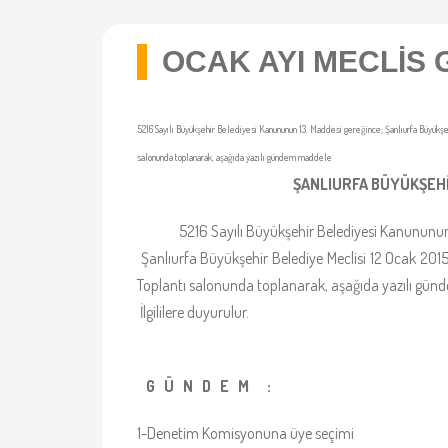
OCAK AYI MECLİS
5216 Sayılı Büyükşehir Belediyesi Kanununun 13. Maddesi gereğince; Şanlıurfa Büyükşehi
salonunda toplanarak, aşağıda yazılı gündem maddele
ŞANLIURFA BÜYÜKŞEH
5216 Sayılı Büyükşehir Belediyesi Kanununun 1
Şanlıurfa Büyükşehir Belediye Meclisi 12 Ocak 2015 P
Toplantı salonunda toplanarak, aşağıda yazılı günd
İlgililere duyurulur.
G Ü N D E M :
1-Denetim Komisyonuna üye seçimi