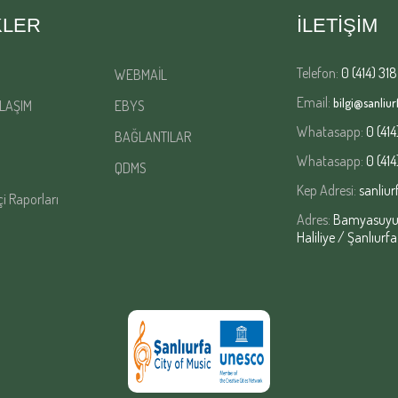
KLER
İLETİŞİM
Telefon:
0 (414) 318
WEBMAİL
Email:
bilgi@sanliurf
LAŞIM
EBYS
Whatasapp:
0 (414
BAĞLANTILAR
Whatasapp:
0 (414
QDMS
Kep Adresi:
sanliur
çi Raporları
Adres:
Bamyasuyu M
Haliliye / Şanlıurfa