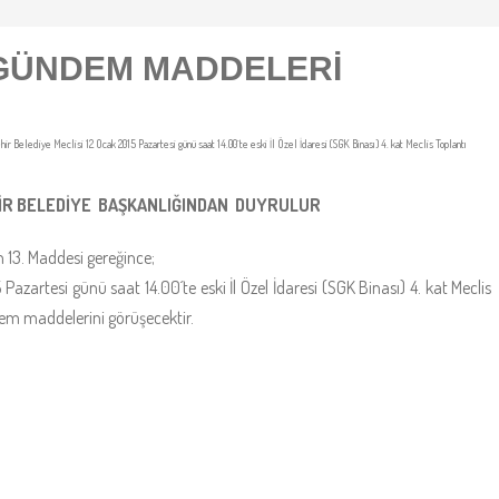
 GÜNDEM MADDELERİ
r Belediye Meclisi 12 Ocak 2015 Pazartesi günü saat 14.00´te eski İl Özel İdaresi (SGK Binası) 4. kat Meclis Toplantı
İR BELEDİYE BAŞKANLIĞINDAN DUYRULUR
3. Maddesi gereğince;
azartesi günü saat 14.00´te eski İl Özel İdaresi (SGK Binası) 4. kat Meclis
em maddelerini görüşecektir.