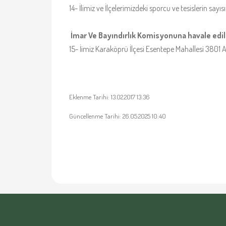
14- İlimiz ve İlçelerimizdeki sporcu ve tesislerin say
İmar Ve Bayındırlık Komisyonuna havale edi
15- İimiz Karaköprü İlçesi Esentepe Mahallesi 3801 
Eklenme Tarihi: 13.02.2017 13:36
Güncellenme Tarihi: 26.05.2025 10:40