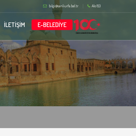
bilgi@sanliurfa.bel.tr
Alo 153
İLETİŞİM
E-BELEDİYE