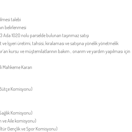
ilmesi talebi
nın belirlenmesi
 83 Ada 1020 nolu parselde bulunan taşınmaz satışı
ve İşyeri üretimi, tahsisi, kiralaması ve satışına yönelik yönetmelik
 Kur´an kursu ve müştemilatlarının bakım , onarım ve yardım yapılması için
ili Mahkeme Kararı
ve Bütçe Komisyonu)
e Sağlık Komisyonu)
ın ve Aile komisyonu)
 Kültür Gençlik ve Spor Komisyonu)