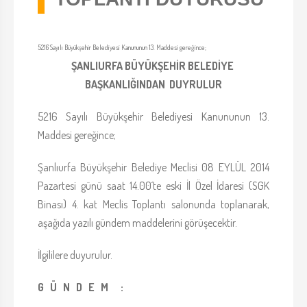
5216 Sayılı Büyükşehir Belediyesi Kanununun 13. Maddesi gereğince;
ŞANLIURFA BÜYÜKŞEHİR BELEDİYE
BAŞKANLIĞINDAN DUYRULUR
5216 Sayılı Büyükşehir Belediyesi Kanununun 13.
Maddesi gereğince;
Şanlıurfa Büyükşehir Belediye Meclisi 08 EYLÜL 2014
Pazartesi günü saat 14.00´te eski İl Özel İdaresi (SGK
Binası) 4. kat Meclis Toplantı salonunda toplanarak,
aşağıda yazılı gündem maddelerini görüşecektir.
İlgililere duyurulur.
G Ü N D E M :