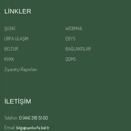
LINKLER
ŞUSKİ
WEBMAİL
URFA ULAŞIM
EBYS
BELTUR
BAĞLANTILAR
KVKK
QDMS
Ziyaretçi Raporları
İLETİŞİM
Telefon:
0 (414) 318 51 00
Email:
bilgi@sanliurfa.bel.tr