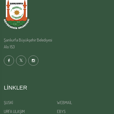
Şanlıurfa Büyükşehir Belediyesi
Alo 153
LINKLER
ŞUSKİ
WEBMAİL
URFA ULAŞIM
EBYS