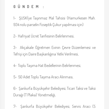
G Ü N D E M :
1- ŞUSKİ´ye Taşınmaz Mal Tahsisi (Hamurkesen Mah.
934 nolu parselin Foseptik Çukur yapılması için)
2- Hafriyat Ücret Tarifesinin Belirlenmesi,
3- Akçakale Öğretmen Evinin Çevre Düzenlemesi ve
Tefrişi için Daire Başkanlığına Yetki Verilmesi,
4- Toplu Taşıma Hat Bedellerinin Belirlenmesi,
5- 50 Adet Toplu Taşıma Aracı Alınması,
6- Şanlıurfa Büyükşehir Belediyesi, Ticari Taksi ve Taksi
Durağı (T Plaka) Yönetmeliği,
7- Şanlıurfa Büyükşehir Belediyesi, Servis Aracı (S