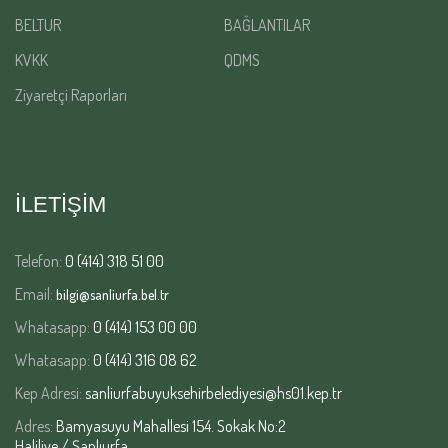
BELTUR
BAĞLANTILAR
KVKK
QDMS
Ziyaretçi Raporları
İLETİŞİM
Telefon:
0 (414) 318 51 00
Email:
bilgi@sanliurfa.bel.tr
Whatasapp:
0 (414) 153 00 00
Whatasapp:
0 (414) 316 08 62
Kep Adresi:
sanliurfabuyuksehirbelediyesi@hs01.kep.tr
Adres:
Bamyasuyu Mahallesi 154. Sokak No:2
Haliliye / Şanlıurfa