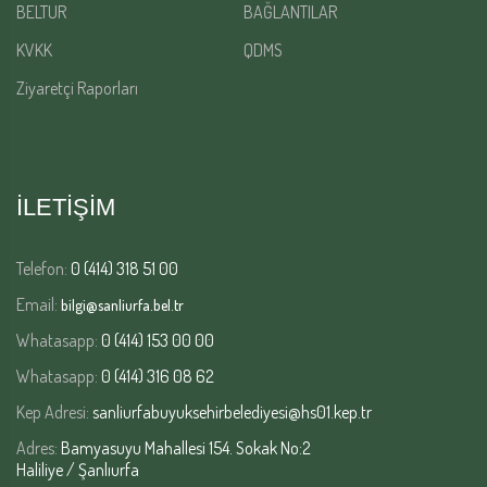
BELTUR
BAĞLANTILAR
KVKK
QDMS
Ziyaretçi Raporları
İLETİŞİM
Telefon:
0 (414) 318 51 00
Email:
bilgi@sanliurfa.bel.tr
Whatasapp:
0 (414) 153 00 00
Whatasapp:
0 (414) 316 08 62
Kep Adresi:
sanliurfabuyuksehirbelediyesi@hs01.kep.tr
Adres:
Bamyasuyu Mahallesi 154. Sokak No:2
Haliliye / Şanlıurfa