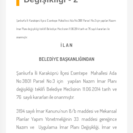
Şanlıurfa İli Karaköprü İlçesi Esentepe Mahallesi Ada No:3801 Parsel No:3 için yapılan Nazım
İmar Planı değişikliği teklifi Belediye Meclisinin 11.06.2014 tarih ve 76 sayılı kararları ile
onanmıştır.
İ L A N
BELEDİYE BAŞKANLIĞINDAN
Şanlıurfa İli Karaköprü İlçesi Esentepe Mahallesi Ada
No:3801 Parsel No:3 için yapılan Nazım İmar Planı
değişikliği teklifi Belediye Meclisinin 11.06.2014 tarih ve
76 sayılı kararları ile onanmıştır.
3194 sayılı İmar Kanunu´nun 8/b maddesi ve Mekansal
Planlar Yapım Yönetmeliğinin 33. maddesi gereğince
Nazım ve Uygulama İmar Planı Değişikliği, İmar ve