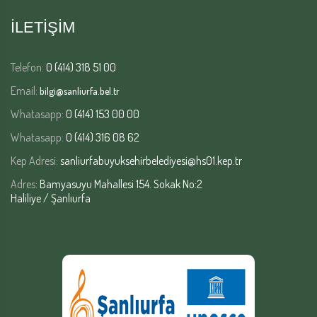
İLETİŞİM
Telefon:
0 (414) 318 51 00
Email:
bilgi@sanliurfa.bel.tr
Whatasapp:
0 (414) 153 00 00
Whatasapp:
0 (414) 316 08 62
Kep Adresi:
sanliurfabuyuksehirbelediyesi@hs01.kep.tr
Adres:
Bamyasuyu Mahallesi 154. Sokak No:2
Haliliye / Şanlıurfa