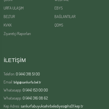
URFA ULAŞIM
EBYS
BELTUR
BAĞLANTILAR
KVKK
QDMS
Ziyaretçi Raporları
İLETİŞİM
Telefon:
0 (414) 318 51 00
Email:
bilgi@sanliurfa.bel.tr
Whatasapp:
0 (414) 153 00 00
Whatasapp:
0 (414) 316 08 62
Kep Adresi:
sanliurfabuyuksehirbelediyesi@hs01.kep.tr