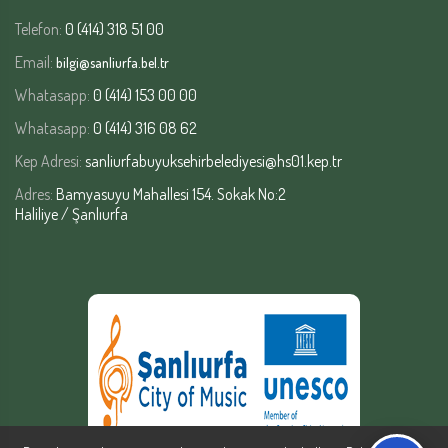
Telefon:
0 (414) 318 51 00
Email:
bilgi@sanliurfa.bel.tr
Whatasapp:
0 (414) 153 00 00
Whatasapp:
0 (414) 316 08 62
Kep Adresi:
sanliurfabuyuksehirbelediyesi@hs01.kep.tr
Adres:
Bamyasuyu Mahallesi 154. Sokak No:2
Haliliye / Şanlıurfa